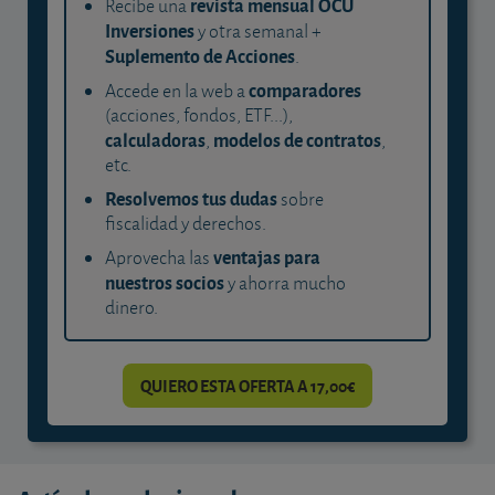
revista mensual OCU
Recibe una
Inversiones
y otra semanal +
Suplemento de Acciones
.
comparadores
Accede en la web a
(acciones, fondos, ETF...),
calculadoras
modelos de contratos
,
,
etc.
Resolvemos tus dudas
sobre
fiscalidad y derechos.
ventajas para
Aprovecha las
nuestros socios
y ahorra mucho
dinero.
QUIERO ESTA OFERTA A 17,00€