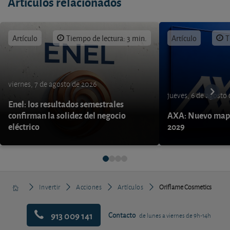
Artículos relacionados
Artículo
Tiempo de lectura: 3 min.
Artículo
T
viernes, 7 de agosto de 2026
jueves, 6 de agosto
Enel: los resultados semestrales
confirman la solidez del negocio
AXA: Nuevo mapa
eléctrico
2029
Invertir
Acciones
Artículos
Oriflame Cosmetics
913 009 141
Contacto
de lunes a viernes de 9h-14h