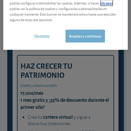
podrás configurar o deshabilitar las cookies. Además, si haces
clic aquí
Gestiona tu dinero con visión
podrás ver la política de cookies y configurarlas o deshabilitarlas en
cualquier momento. Este banner se mantendrá activo hasta que ejecutes
experta
alguna de estas dos opciones.
y consigue que cada euro trabaje
para ti
Opciones
Aceptar y continuar
HAZ CRECER TU
PATRIMONIO
Únete y ahorra un 35%
17,00€/mes
1 mes gratis y ¡35% de descuento durante el
primer año!
cartera virtual
Crea tu
y sigue a
diario tus inversiones.