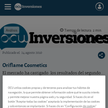
Análisis
Tiempo de lectura: 2 min.
Publicado el
24 agosto 2010
OCU Inversiones
Oriflame Cosmetics
El mercado ha castigado los resultados del segundo
trimestre de Oriflame. ¿Supone esto una oportunidad
de compra para confiar en el valor?
OCU utiliza cookies propias y de terceros para analizar tus hábitos de
navegación, lo que permite obtener información sobre qué te suscita interés
y permite mejorar nuestra página web y tu seguridad. Si haces clic en el
Contenido reservado a SOCIOS
botón "Aceptar todas las cookies" aceptarás la implementación de las cookies
y solo entonces se implantarán. Si haces clic en "Configuración de cookies"