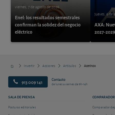
viernes, 7 de agosto de 2026
jueves, 6 de
Enel: los resultados semestrales
confirman la solidez del negocio
AXA: Nuev
eléctrico
2027-202
Invertir
Acciones
Artículos
Acerinox
Contacto
913 009 141
de lunes a viernes de 9h-14h
SALA DE PRENSA
COMPARADOR
Posturas editoriales
Comparador depó