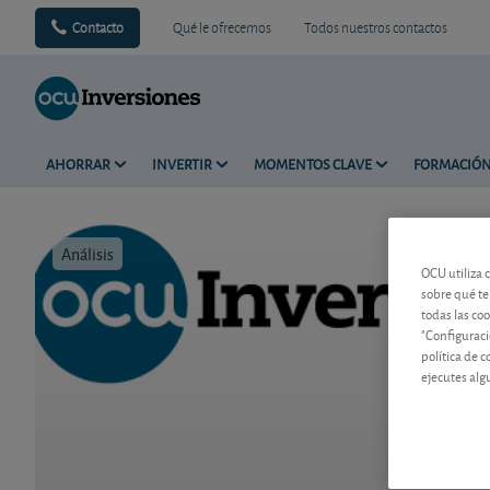
Contacto
Qué le ofrecemos
Todos nuestros contactos
AHORRAR
INVERTIR
MOMENTOS CLAVE
FORMACIÓ
Análisis
Tiempo de 
OCU utiliza 
sobre qué te
todas las co
"Configuraci
política de 
ejecutes alg