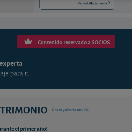
Ver detalladamente
Contenido reservado a SOCIOS
 experta
aje para ti
ATRIMONIO
Únete y ahorra un 35%
urante el primer año!