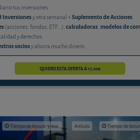
diario tus inversiones.
U Inversiones
Suplemento de Acciones
y otra semanal +
.
es
calculadoras
modelos de con
(acciones, fondos, ETF...),
,
calidad y derechos.
stros socios
y ahorra mucho dinero.
QUIERO ESTA OFERTA A 17,00€
Tiempo de lectura: 3 min.
Artículo
Tiempo de lectur