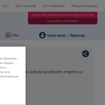
OCU
OCU Inversiones
OCU Inmobiliario
Prensa e instituciones
Análisis, recomendaciones, carteras modelo y mucho más
AHORA 1 MES GRATIS
Iniciar sesión
Regístrate
Útiles
|
ner información
tón "Aceptar
lic en
ás ver la
itadas. Seguimos siendo prudentes respecto a
activo hasta que