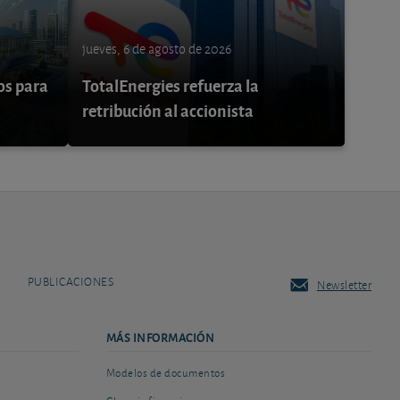
jueves, 6 de agosto de 2026
os para
TotalEnergies refuerza la
retribución al accionista
PUBLICACIONES
Newsletter
MÁS INFORMACIÓN
Modelos de documentos