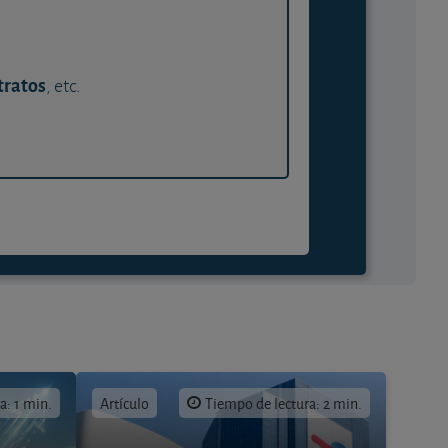
tratos
, etc.
a: 1 min.
Artículo
Tiempo de lectura: 2 min.