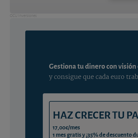
OCU Inversiones
Gestiona tu dinero con visión
y consigue que cada euro trab
HAZ CRECER TU P
17,00€/mes
1 mes gratis y ¡35% de descuento d