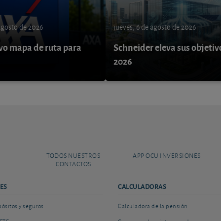
 agosto de 2026
jueves, 6 de agosto de 2026
o mapa de ruta para
Schneider eleva sus objetiv
9
2026
TODOS NUESTROS
APP OCU INVERSIONES
CONTACTOS
ES
CALCULADORAS
sitos y seguros
Calculadora de la pensión