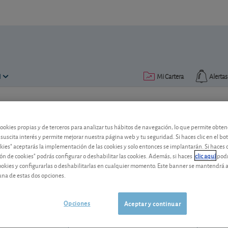
N
Mi Cartera
Alertas
Publicado el
10 agosto 2010
lectura: 2 min.
cookies propias y de terceros para analizar tus hábitos de navegación, lo que permite obte
Acerinox
 suscita interés y permite mejorar nuestra página web y tu seguridad. Si haces clic en el bo
okies" aceptarás la implementación de las cookies y solo entonces se implantarán. Si haces c
ón de cookies" podrás configurar o deshabilitar las cookies. Además, si haces
clic aquí
podr
Las perspectivas de su negocio son lim
cookies y configurarlas o deshabilitarlas en cualquier momento. Este banner se mantendrá 
esta acción que consideramos cara.
una de estas dos opciones.
Acerinox
18,11 EUR
ES0132105018
Opciones
Aceptar y continuar
-0,11 EUR (-0,60 %)
07/08/2026 Madrid