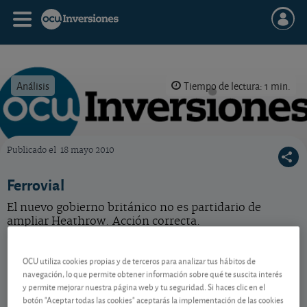
Análisis
Tiempo de lectura: 1 min.
Publicado el
18 mayo 2010
OCU Inversiones
Ferrovial
El nuevo gobierno británico no es partidario de
ampliar Heathrow. Acción correcta.
Ferrovial
57,10 EUR
OCU utiliza cookies propias y de terceros para analizar tus hábitos de
-
NL0015001FS8
navegación, lo que permite obtener información sobre qué te suscita interés
y permite mejorar nuestra página web y tu seguridad. Si haces clic en el
06/08/2026 Madrid
botón "Aceptar todas las cookies" aceptarás la implementación de las cookies