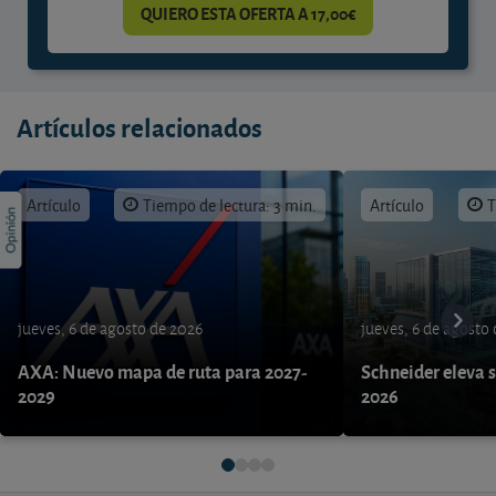
QUIERO ESTA OFERTA A 17,00€
Artículos relacionados
Artículo
Tiempo de lectura: 3 min.
Artículo
T
jueves, 6 de agosto de 2026
jueves, 6 de agosto
AXA: Nuevo mapa de ruta para 2027-
Schneider eleva s
2029
2026