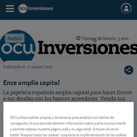
Análisis
Tiempo de lectura: 3 min.
Publicado el
12 marzo 2010
OCU Inversiones
Ence amplía capital
La papelera española amplía capital para hacer frente
a sus deudas con los bancos acreedores. Venda sus
derechos en bolsa.
Ence Energia y Celulosa
2,594 EUR
OCU utiliza cookies propias y de terceros para analizar tus hábitos de
navegación, lo que permite obtener información sobre qué te suscita interés
ES0130625512
y permite mejorar nuestra página web y tu seguridad. Si haces clic en el
-0,03 EUR (-1,14 %)
07/08/2026 Madrid
botón "Aceptar todas las cookies" aceptarás la implementación de las cookies