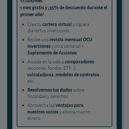
17,00€/mes
1 mes gratis y ¡35% de descuento durante el
primer año!
cartera virtual
Crea tu
y sigue a
diario tus inversiones.
revista mensual OCU
Recibe una
Inversiones
y otra semanal +
Suplemento de Acciones
.
comparadores
Accede en la web a
(acciones, fondos, ETF...),
calculadoras
modelos de contratos
,
,
etc.
Resolvemos tus dudas
sobre
fiscalidad y derechos.
ventajas para
Aprovecha las
nuestros socios
y ahorra mucho
dinero.