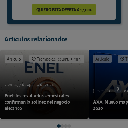
QUIERO ESTA OFERTA A 17,00€
Artículos relacionados
Artículo
Tiempo de lectura: 3 min.
Artículo
T
viernes, 7 de agosto de 2026
jueves, 6 de agosto
Enel: los resultados semestrales
confirman la solidez del negocio
AXA: Nuevo mapa
eléctrico
2029