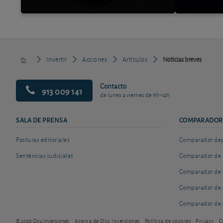
Invertir
Acciones
Artículos
Noticias breves
Contacto
913 009 141
de lunes a viernes de 9h-14h
SALA DE PRENSA
COMPARADOR
Posturas editoriales
Comparador depó
Sentencias judiciales
Comparador de 
Comparador de 
Comparador de 
Comparador de 
© 2026 Ocu Inversiones
Acerca de Ocu Inversiones
Política de cookies
Privacy
C