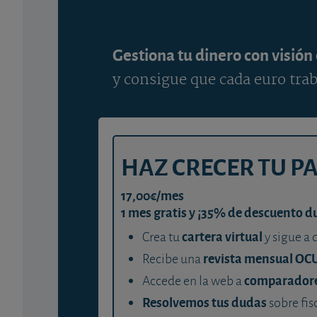
Gestiona tu dinero con visión
y consigue que cada euro trab
HAZ CRECER TU P
17,00€/mes
1 mes gratis y ¡35% de descuento d
cartera virtual
Crea tu
y sigue a 
revista mensual OC
Recibe una
comparador
Accede en la web a
Resolvemos tus dudas
sobre fis