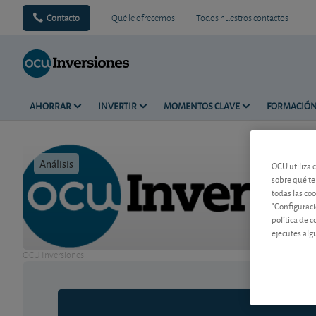
Contacto
Qué le ofrecemos
Todos nuestros contactos
AHORRAR
INVERTIR
MOMENTOS CLAVE
FORMACIÓ
Análisis
Tiempo de 
OCU utiliza 
sobre qué te
todas las co
"Configuraci
política de 
ejecutes alg
OCU Inversiones