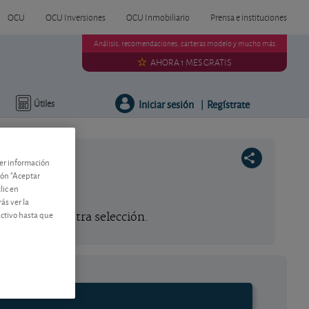
OCU
OCU Inversiones
OCU Inmobiliario
Prensa e instituciones
Análisis, recomendaciones, carteras modelo y mucho más
AHORA 1 MES GRATIS
Iniciar sesión
Regístrate
Útiles
|
ner información
tón "Aceptar
lic en
ás ver la
activo hasta que
ciones de nuestra selección.