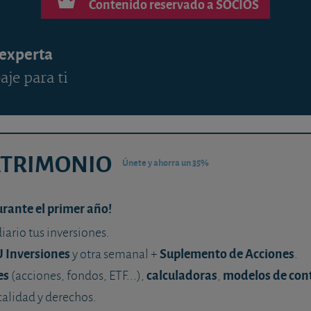
Contenido reservado a SOCIOS
 experta
aje para ti
ATRIMONIO
Únete y ahorra un 35%
urante el primer año!
diario tus inversiones.
U Inversiones
Suplemento de Acciones
y otra semanal +
.
es
calculadoras
modelos de con
(acciones, fondos, ETF...),
,
calidad y derechos.