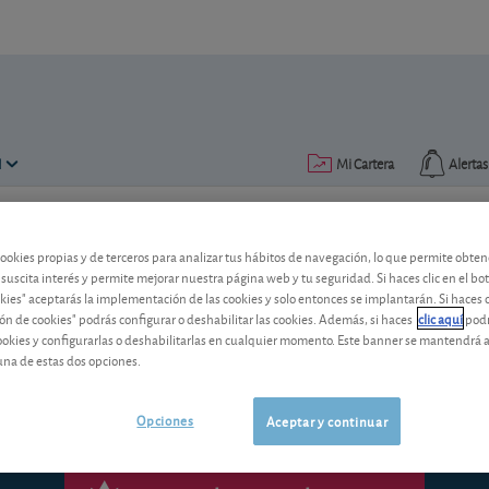
N
Mi Cartera
Alertas
Publicado el
22 febrero 2010
lectura: 4 min.
cookies propias y de terceros para analizar tus hábitos de navegación, lo que permite obte
 suscita interés y permite mejorar nuestra página web y tu seguridad. Si haces clic en el bo
Noticias breves
okies" aceptarás la implementación de las cookies y solo entonces se implantarán. Si haces c
ón de cookies" podrás configurar o deshabilitar las cookies. Además, si haces
clic aquí
podr
cookies y configurarlas o deshabilitarlas en cualquier momento. Este banner se mantendrá 
Actualidad bursátil de algunas de las ac
una de estas dos opciones.
Opciones
Aceptar y continuar