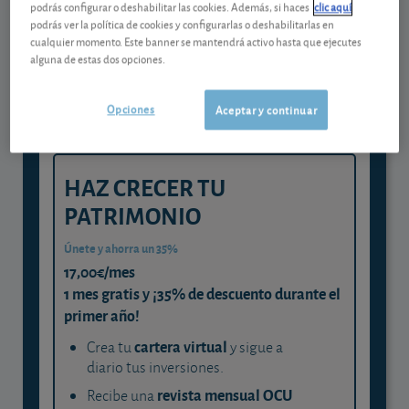
Gestiona tu dinero con visión
podrás configurar o deshabilitar las cookies. Además, si haces
clic aquí
podrás ver la política de cookies y configurarlas o deshabilitarlas en
experta
cualquier momento. Este banner se mantendrá activo hasta que ejecutes
alguna de estas dos opciones.
y consigue que cada euro trabaje
para ti
Opciones
Aceptar y continuar
HAZ CRECER TU
PATRIMONIO
Únete y ahorra un 35%
17,00€/mes
1 mes gratis y ¡35% de descuento durante el
primer año!
cartera virtual
Crea tu
y sigue a
diario tus inversiones.
revista mensual OCU
Recibe una