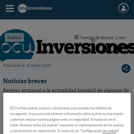
Análisis
Tiempo de lectura: 5 min.
Publicado el
18 mayo 2009
OCU Inversiones
Noticias breves
Repaso semanal a la actualidad bursátil de algunas de
las acciones de nuestra selección.
OCU utiliza cookies propias y de terceros para analizar tus hábitos de
navegación, lo que permite obtener información sobre qué te suscita interés
Contenido reservado a SOCIOS
y permite mejorar nuestra página web y tu seguridad. Si haces clic en el
botón "Aceptar todas las cookies" aceptarás la implementación de las cookies
y solo entonces se implantarán. Si haces clic en "Configuración de cookies"