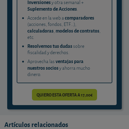
Inversiones
y otra semanal +
Suplemento de Acciones
.
comparadores
Accede en la web a
(acciones, fondos, ETF...),
calculadoras
modelos de contratos
,
,
etc.
Resolvemos tus dudas
sobre
fiscalidad y derechos.
ventajas para
Aprovecha las
nuestros socios
y ahorra mucho
dinero.
QUIERO ESTA OFERTA A 17,00€
Artículos relacionados