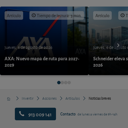
Artículo
Tiempo de lectura: 3 min.
Artículo
T
jueves, 6 de agosto de 2026
jueves, 6 de agosto
AXA: Nuevo mapa de ruta para 2027-
Schneider eleva s
2029
2026
Invertir
Acciones
Artículos
Noticias breves
913 009 141
Contacto
de lunes a viernes de 9h-14h