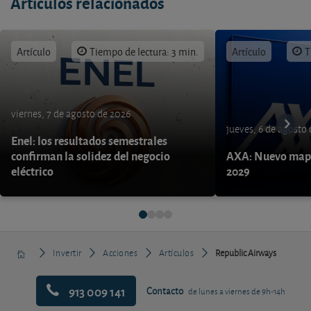
Artículos relacionados
Artículo
Tiempo de lectura: 3 min.
Artículo
T
viernes, 7 de agosto de 2026
jueves, 6 de agosto
Enel: los resultados semestrales
confirman la solidez del negocio
AXA: Nuevo mapa
eléctrico
2029
Invertir
Acciones
Artículos
Republic Airways
913 009 141
Contacto
de lunes a viernes de 9h-14h