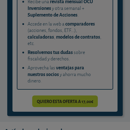
revista mensual OCU
Recibe una
Inversiones
y otra semanal +
Suplemento de Acciones
.
comparadores
Accede en la web a
(acciones, fondos, ETF...),
calculadoras
modelos de contratos
,
,
etc.
Resolvemos tus dudas
sobre
fiscalidad y derechos.
ventajas para
Aprovecha las
nuestros socios
y ahorra mucho
dinero.
QUIERO ESTA OFERTA A 17,00€