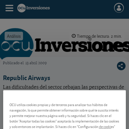
Análisis
Tiempo de lectura: 2 min.
Publicado el
13 abril 2009
OCU Inversiones
Republic Airways
Las dificultades del sector rebajan las perspectivas de
esta aerolínea regional americana. Acción barata,
pero no compre.
OCU utiliza cookies propias y de terceros para analizar tus hábitos de
navegación, lo que permite obtener información sobre qué te suscita interés
y permite mejorar nuestra página web y tu seguridad. Si haces clic en el
Contenido reservado a SOCIOS
botón "Aceptar todas las cookies" aceptarás la implementación de las cookies
y solo entonces se implantarán. Si haces clic en "Configuración de cookies"