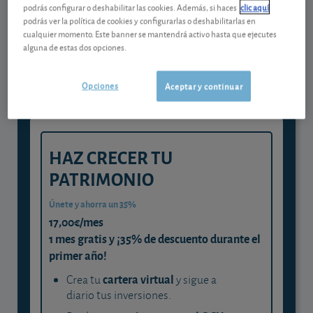
podrás configurar o deshabilitar las cookies. Además, si haces
clic aquí
Gestiona tu dinero con visión
podrás ver la política de cookies y configurarlas o deshabilitarlas en
cualquier momento. Este banner se mantendrá activo hasta que ejecutes
experta
alguna de estas dos opciones.
y consigue que cada euro trabaje
para ti
Opciones
Aceptar y continuar
HAZ CRECER TU
PATRIMONIO
Únete y ahorra un 35%
17,00€/mes
1 mes gratis y ¡35% de descuento durante el
primer año!
cartera virtual
Crea tu
y sigue a
diario tus inversiones.