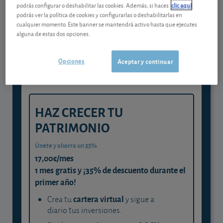
podrás configurar o deshabilitar las cookies. Además, si haces
clic aquí
Gestiona tu dinero con visión
podrás ver la política de cookies y configurarlas o deshabilitarlas en
cualquier momento. Este banner se mantendrá activo hasta que ejecutes
experta
alguna de estas dos opciones.
y consigue que cada euro trabaje
para ti
Opciones
Aceptar y continuar
HAZ CRECER TU
PATRIMONIO
Únete y ahorra un 35%
17,00€/mes
1 mes gratis y ¡35% de descuento durante el
primer año!
cartera virtual
Crea tu
y sigue a
diario tus inversiones.