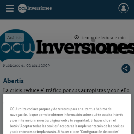
Análisis
Tiempo de lectura: 2 min.
Publicado el
02 abril 2009
OCU Inversiones
Abertis
La crisis reduce el tráfico por sus autopistas y con ello
sus beneficios. A largo plazo la acción correcta
debería remontar la pendiente. Mantenga.
OCU utiliza cookies propias y de terceros para analizar tus hábitos de
navegación, lo que permite obtener información sobre qué te suscita interés
y permite mejorar nuestra página web y tu seguridad. Si haces clic en el
Contenido reservado a SOCIOS
botón "Aceptar todas las cookies" aceptarás la implementación de las cookies
y solo entonces se implantarán. Si haces clic en "Configuración de cookies"