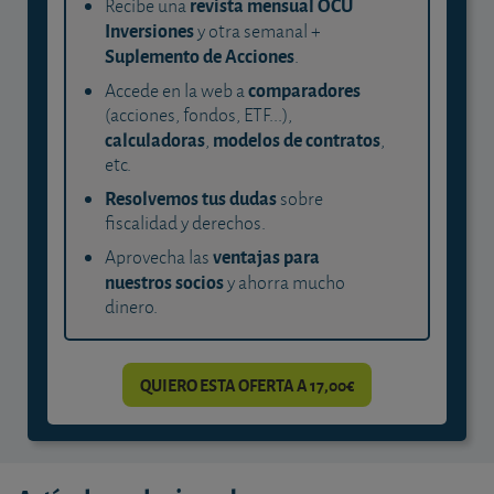
revista mensual OCU
Recibe una
Inversiones
y otra semanal +
Suplemento de Acciones
.
comparadores
Accede en la web a
(acciones, fondos, ETF...),
calculadoras
modelos de contratos
,
,
etc.
Resolvemos tus dudas
sobre
fiscalidad y derechos.
ventajas para
Aprovecha las
nuestros socios
y ahorra mucho
dinero.
QUIERO ESTA OFERTA A 17,00€