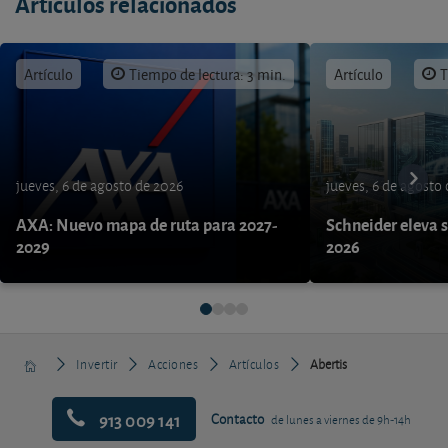
Artículos relacionados
Artículo
Tiempo de lectura: 3 min.
Artículo
T
jueves, 6 de agosto de 2026
jueves, 6 de agosto
AXA: Nuevo mapa de ruta para 2027-
Schneider eleva s
2029
2026
Invertir
Acciones
Artículos
Abertis
913 009 141
Contacto
de lunes a viernes de 9h-14h