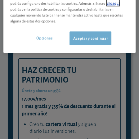
podrás configurar o deshabilitar las cookies. Además, si haces
clic aquí
Gestiona tu dinero con visión
podrás ver la política de cookies y configurarlas o deshabilitarlas en
cualquier momento. Este banner se mantendrá activo hasta que ejecutes
experta
alguna de estas dos opciones.
y consigue que cada euro trabaje
para ti
Opciones
Aceptar y continuar
HAZ CRECER TU
PATRIMONIO
Únete y ahorra un 35%
17,00€/mes
1 mes gratis y ¡35% de descuento durante el
primer año!
cartera virtual
Crea tu
y sigue a
diario tus inversiones.