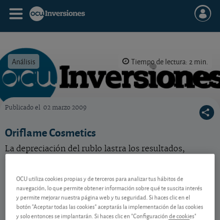
Análisis
Tiempo de lectura: 2 min.
Publicado el
02 marzo 2009
OCU Inversiones
Oriflame Cosmetics
La depreciación del rublo lastra los resultados,
aunque la acción se ha animado algo por el
mantenimiento del dividendo. Acción correcta.
OCU utiliza cookies propias y de terceros para analizar tus hábitos de
navegación, lo que permite obtener información sobre qué te suscita interés
y permite mejorar nuestra página web y tu seguridad. Si haces clic en el
Contenido reservado a SOCIOS
botón "Aceptar todas las cookies" aceptarás la implementación de las cookies
y solo entonces se implantarán. Si haces clic en "Configuración de cookies"