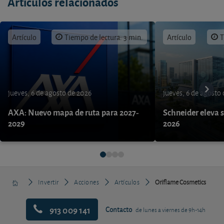
Artículos relacionados
Artículo
Tiempo de lectura: 3 min.
Artículo
T
jueves, 6 de agosto de 2026
jueves, 6 de agosto
AXA: Nuevo mapa de ruta para 2027-
Schneider eleva s
2029
2026
Invertir
Acciones
Artículos
Oriflame Cosmetics
913 009 141
Contacto
de lunes a viernes de 9h-14h