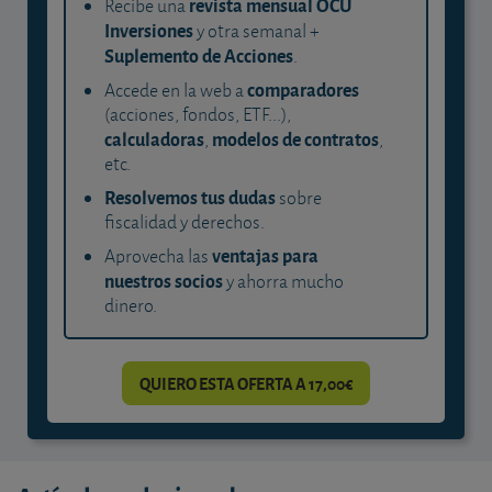
revista mensual OCU
Recibe una
Inversiones
y otra semanal +
Suplemento de Acciones
.
comparadores
Accede en la web a
(acciones, fondos, ETF...),
calculadoras
modelos de contratos
,
,
etc.
Resolvemos tus dudas
sobre
fiscalidad y derechos.
ventajas para
Aprovecha las
nuestros socios
y ahorra mucho
dinero.
QUIERO ESTA OFERTA A 17,00€