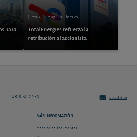
jueves, 6 de agosto de 2026
os para
TotalEnergies refuerza la
retribución al accionista
PUBLICACIONES
Newsletter
MÁS INFORMACIÓN
Modelos de documentos