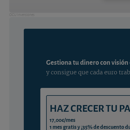
OCU Inversiones
Gestiona tu dinero con visión
y consigue que cada euro trab
HAZ CRECER TU P
17,00€/mes
1 mes gratis y ¡35% de descuento d