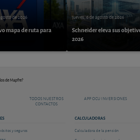
 agosto de 2026
jueves, 6 de agosto de 2026
o mapa de ruta para
Schneider eleva sus objetiv
9
2026
dos de Mapfre?
TODOS NUESTROS
APP OCU INVERSIONES
CONTACTOS
ES
CALCULADORAS
sitos y seguros
Calculadora de la pensión