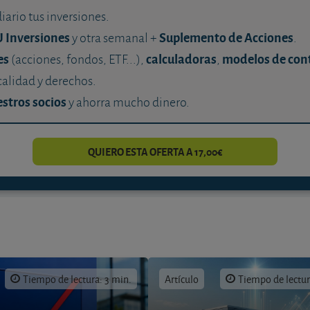
diario tus inversiones.
U Inversiones
Suplemento de Acciones
y otra semanal +
.
es
calculadoras
modelos de con
(acciones, fondos, ETF...),
,
calidad y derechos.
stros socios
y ahorra mucho dinero.
QUIERO ESTA OFERTA A 17,00€
Tiempo de lectura: 3 min.
Artículo
Tiempo de lectur