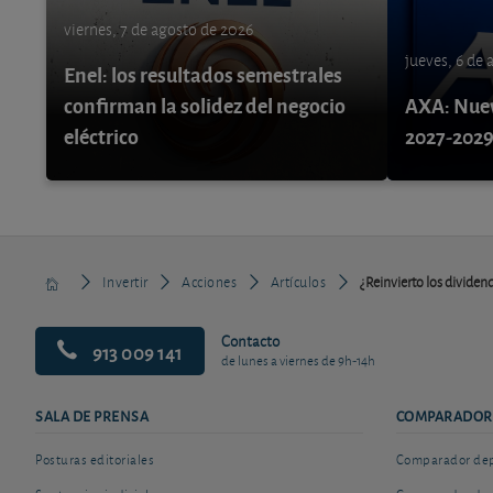
viernes, 7 de agosto de 2026
jueves, 6 de
Enel: los resultados semestrales
confirman la solidez del negocio
AXA: Nuev
eléctrico
2027-202
Invertir
Acciones
Artículos
¿Reinvierto los dividen
Contacto
913 009 141
de lunes a viernes de 9h-14h
SALA DE PRENSA
COMPARADOR
Posturas editoriales
Comparador depó