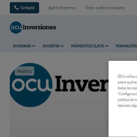
Contacto
Qué le ofrecemos
Todos nuestros contactos
AHORRAR
INVERTIR
MOMENTOS CLAVE
FORMACIÓ
Análisis
Tiempo de 
OCU utiliza 
sobre qué te
todas las co
"Configuraci
política de 
ejecutes alg