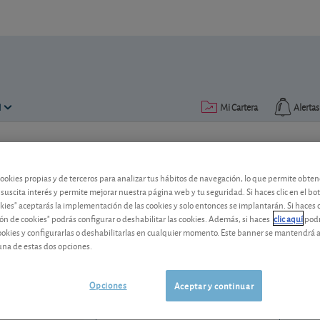
N
Mi Cartera
Alertas
Publicado el
25 febrero 2009
lectura: 3 min.
cookies propias y de terceros para analizar tus hábitos de navegación, lo que permite obte
¿Reinvierto los dividendos 
 suscita interés y permite mejorar nuestra página web y tu seguridad. Si haces clic en el bo
okies" aceptarás la implementación de las cookies y solo entonces se implantarán. Si haces c
ón de cookies" podrás configurar o deshabilitar las cookies. Además, si haces
clic aquí
podr
Mapfre propone a sus accionistas reinve
cookies y configurarlas o deshabilitarlas en cualquier momento. Este banner se mantendrá 
Rechácelo.
una de estas dos opciones.
Mapfre
4,42 EUR
ES0124244E34
Opciones
Aceptar y continuar
-0,054 EUR (-1,21 %)
07/08/2026 Madrid