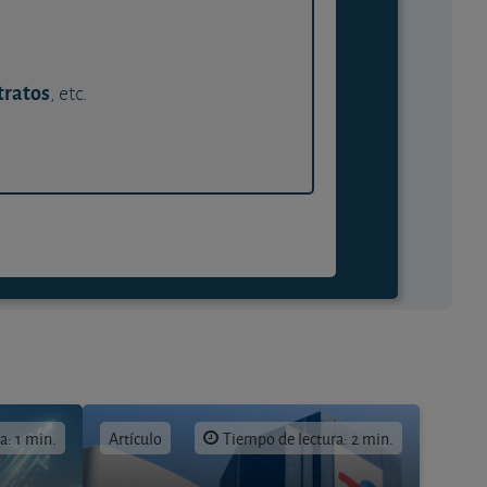
tratos
, etc.
a: 1 min.
Artículo
Tiempo de lectura: 2 min.