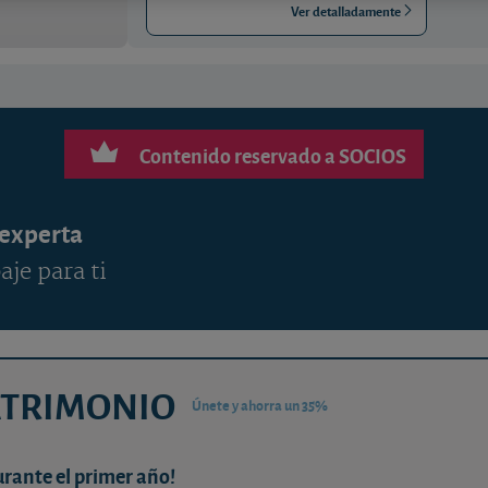
Ver detalladamente
Contenido reservado a SOCIOS
 experta
aje para ti
ATRIMONIO
Únete y ahorra un 35%
urante el primer año!