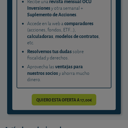
revista mensual OCU
Recibe una
Inversiones
y otra semanal +
Suplemento de Acciones
.
comparadores
Accede en la web a
(acciones, fondos, ETF...),
calculadoras
modelos de contratos
,
,
etc.
Resolvemos tus dudas
sobre
fiscalidad y derechos.
ventajas para
Aprovecha las
nuestros socios
y ahorra mucho
dinero.
QUIERO ESTA OFERTA A 17,00€