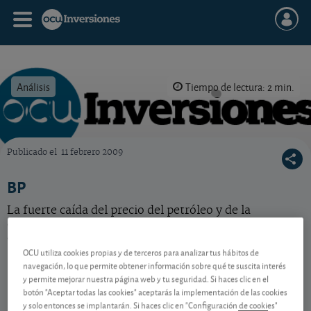
Análisis
Tiempo de lectura: 2 min.
Publicado el
11 febrero 2009
OCU Inversiones
BP
La fuerte caída del precio del petróleo y de la
demanda lastra la cotización. La compañía reduce
costes. Acción barata, pero no compre.
OCU utiliza cookies propias y de terceros para analizar tus hábitos de
navegación, lo que permite obtener información sobre qué te suscita interés
y permite mejorar nuestra página web y tu seguridad. Si haces clic en el
Contenido reservado a SOCIOS
botón "Aceptar todas las cookies" aceptarás la implementación de las cookies
y solo entonces se implantarán. Si haces clic en "Configuración de cookies"