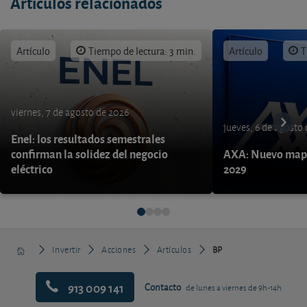
Artículos relacionados
Artículo
Tiempo de lectura: 3 min.
Artículo
T
viernes, 7 de agosto de 2026
jueves, 6 de agosto
Enel: los resultados semestrales
confirman la solidez del negocio
AXA: Nuevo mapa
eléctrico
2029
Invertir
Acciones
Artículos
BP
913 009 141
Contacto
de lunes a viernes de 9h-14h