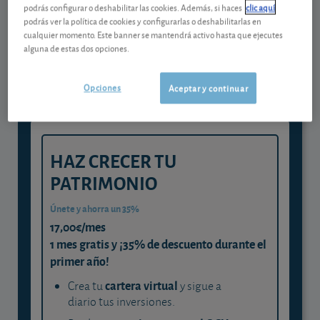
podrás configurar o deshabilitar las cookies. Además, si haces
clic aquí
Gestiona tu dinero con visión
podrás ver la política de cookies y configurarlas o deshabilitarlas en
cualquier momento. Este banner se mantendrá activo hasta que ejecutes
experta
alguna de estas dos opciones.
y consigue que cada euro trabaje
para ti
Opciones
Aceptar y continuar
HAZ CRECER TU
PATRIMONIO
Únete y ahorra un 35%
17,00€/mes
1 mes gratis y ¡35% de descuento durante el
primer año!
cartera virtual
Crea tu
y sigue a
diario tus inversiones.