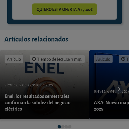
QUIERO ESTA OFERTA A 17,00€
Artículos relacionados
Artículo
Tiempo de lectura: 3 min.
Artículo
T
viernes, 7 de agosto de 2026
jueves, 6 de agosto
Enel: los resultados semestrales
confirman la solidez del negocio
AXA: Nuevo mapa
eléctrico
2029