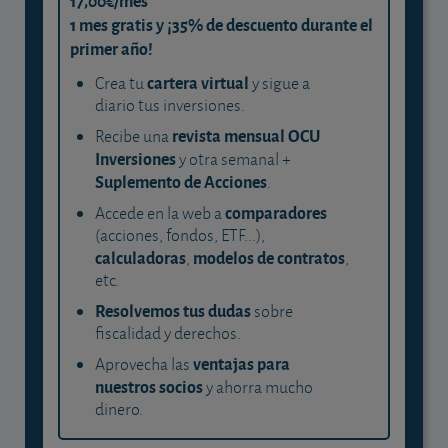
17,00€/mes
1 mes gratis y ¡35% de descuento durante el
primer año!
cartera virtual
Crea tu
y sigue a
diario tus inversiones.
revista mensual OCU
Recibe una
Inversiones
y otra semanal +
Suplemento de Acciones
.
comparadores
Accede en la web a
(acciones, fondos, ETF...),
calculadoras
modelos de contratos
,
,
etc.
Resolvemos tus dudas
sobre
fiscalidad y derechos.
ventajas para
Aprovecha las
nuestros socios
y ahorra mucho
dinero.