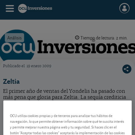
Análisis
Tiempo de lectura: 2 min.
Publicado el
19 enero 2009
OCU Inversiones
Zeltia
El primer año de ventas del Yondelis ha pasado con
más pena que gloria para Zeltia. La sequía crediticia
pone en jaque su futuro.
OCU utiliza cookies propias y de terceros para analizar tus hábitos de
PharmaMar
78,40 EUR
navegación, lo que permite obtener información sobre qué te suscita interés
-
ES0169501022
y permite mejorar nuestra página web y tu seguridad. Si haces clic en el
07/08/2026 Madrid
botón "Aceptar todas las cookies" aceptarás la implementación de las cookies