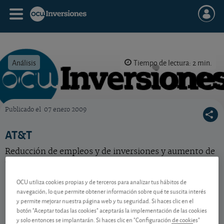
Análisis
Tiempo de lectura: 2 min.
Publicado el
07 enero 2009
OCU Inversiones
AT&T
Reducción de empleos y de inversiones y aumento de
dividendos. La compañía apuesta por los móviles para
salir adelante en 2009.
OCU utiliza cookies propias y de terceros para analizar tus hábitos de
navegación, lo que permite obtener información sobre qué te suscita interés
y permite mejorar nuestra página web y tu seguridad. Si haces clic en el
Contenido reservado a SOCIOS
botón "Aceptar todas las cookies" aceptarás la implementación de las cookies
y solo entonces se implantarán. Si haces clic en "Configuración de cookies"