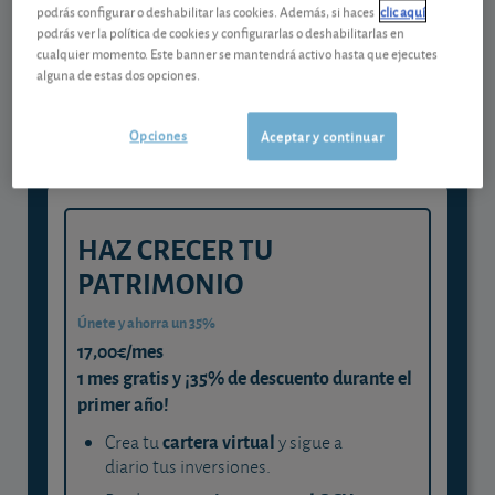
podrás configurar o deshabilitar las cookies. Además, si haces
clic aquí
Gestiona tu dinero con visión
podrás ver la política de cookies y configurarlas o deshabilitarlas en
cualquier momento. Este banner se mantendrá activo hasta que ejecutes
experta
alguna de estas dos opciones.
y consigue que cada euro trabaje
para ti
Opciones
Aceptar y continuar
HAZ CRECER TU
PATRIMONIO
Únete y ahorra un 35%
17,00€/mes
1 mes gratis y ¡35% de descuento durante el
primer año!
cartera virtual
Crea tu
y sigue a
diario tus inversiones.