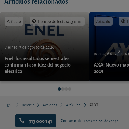
Artículos relacionados
Artículo
Tiempo de lectura: 3 min.
Artículo
T
viernes, 7 de agosto de 2026
jueves, 6 de agosto
Enel: los resultados semestrales
confirman la solidez del negocio
AXA: Nuevo mapa
eléctrico
2029
Invertir
Acciones
Artículos
AT&T
913 009 141
Contacto
de lunes a viernes de 9h-14h