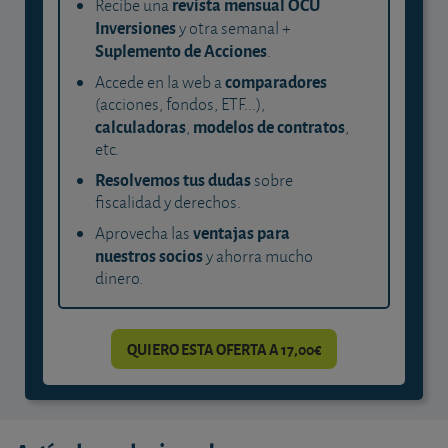
revista mensual OCU
Recibe una
Inversiones
y otra semanal +
Suplemento de Acciones
.
comparadores
Accede en la web a
(acciones, fondos, ETF...),
calculadoras
modelos de contratos
,
,
etc.
Resolvemos tus dudas
sobre
fiscalidad y derechos.
ventajas para
Aprovecha las
nuestros socios
y ahorra mucho
dinero.
QUIERO ESTA OFERTA A 17,00€