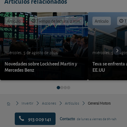
Artículos relacionados
Artículo
Tiempo de lectura: 2 min.
Artículo
T
miércoles, 5 de agosto de 2026
miércoles, 5 de ago
Novedades sobre Lockheed Martin y
Teva se enfrenta 
Mercedes Benz
EE.UU
Invertir
Acciones
Artículos
General Motors
913 009 141
Contacto
de lunes a viernes de 9h-14h