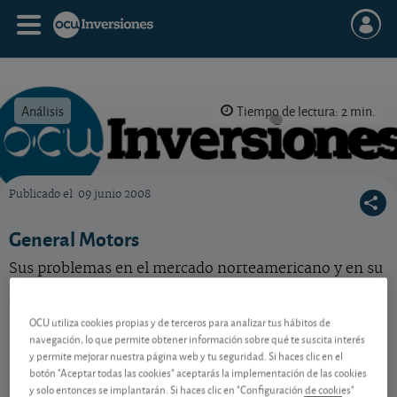
Análisis
Tiempo de lectura: 2 min.
Publicado el
09 junio 2008
OCU Inversiones
General Motors
Sus problemas en el mercado norteamericano y en su
situación financiera espantan a los inversores. Pese a
todo, la acción está correcta.
OCU utiliza cookies propias y de terceros para analizar tus hábitos de
navegación, lo que permite obtener información sobre qué te suscita interés
y permite mejorar nuestra página web y tu seguridad. Si haces clic en el
Contenido reservado a SOCIOS
botón "Aceptar todas las cookies" aceptarás la implementación de las cookies
y solo entonces se implantarán. Si haces clic en "Configuración de cookies"