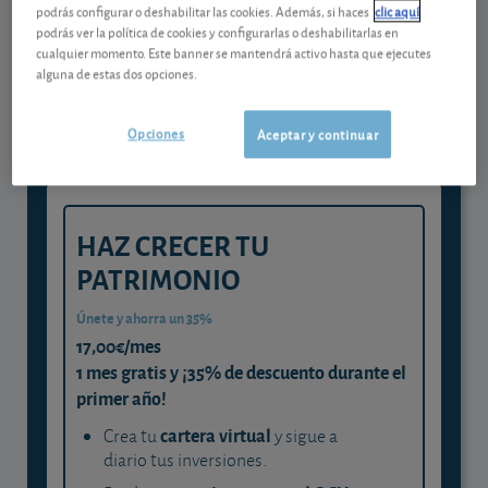
podrás configurar o deshabilitar las cookies. Además, si haces
clic aquí
Gestiona tu dinero con visión
podrás ver la política de cookies y configurarlas o deshabilitarlas en
cualquier momento. Este banner se mantendrá activo hasta que ejecutes
experta
alguna de estas dos opciones.
y consigue que cada euro trabaje
para ti
Opciones
Aceptar y continuar
HAZ CRECER TU
PATRIMONIO
Únete y ahorra un 35%
17,00€/mes
1 mes gratis y ¡35% de descuento durante el
primer año!
cartera virtual
Crea tu
y sigue a
diario tus inversiones.