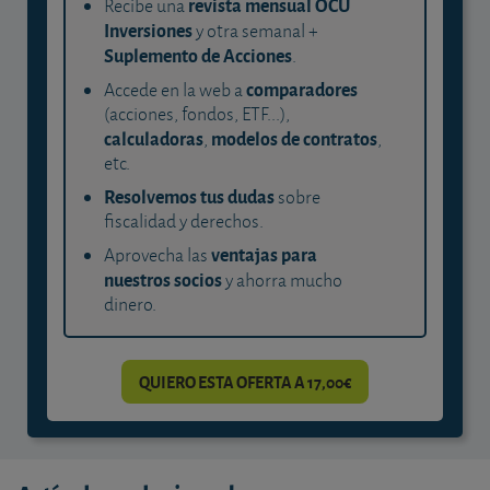
revista mensual OCU
Recibe una
Inversiones
y otra semanal +
Suplemento de Acciones
.
comparadores
Accede en la web a
(acciones, fondos, ETF...),
calculadoras
modelos de contratos
,
,
etc.
Resolvemos tus dudas
sobre
fiscalidad y derechos.
ventajas para
Aprovecha las
nuestros socios
y ahorra mucho
dinero.
QUIERO ESTA OFERTA A 17,00€