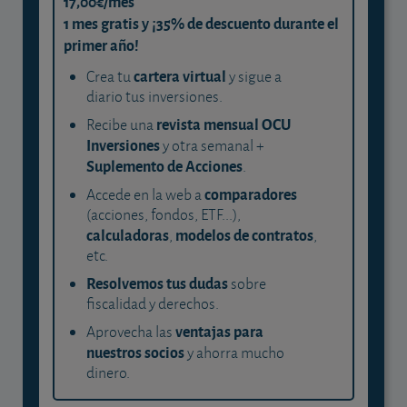
17,00€/mes
1 mes gratis y ¡35% de descuento durante el
primer año!
cartera virtual
Crea tu
y sigue a
diario tus inversiones.
revista mensual OCU
Recibe una
Inversiones
y otra semanal +
Suplemento de Acciones
.
comparadores
Accede en la web a
(acciones, fondos, ETF...),
calculadoras
modelos de contratos
,
,
etc.
Resolvemos tus dudas
sobre
fiscalidad y derechos.
ventajas para
Aprovecha las
nuestros socios
y ahorra mucho
dinero.