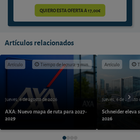
QUIERO ESTA OFERTA A 17,00€
Artículos relacionados
Artículo
Tiempo de lectura: 3 min.
Artículo
T
jueves, 6 de agosto de 2026
jueves, 6 de agosto
AXA: Nuevo mapa de ruta para 2027-
Schneider eleva s
2029
2026