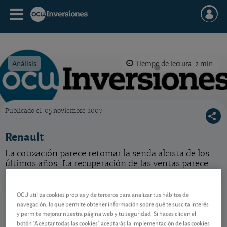
Análisis
Tiempo de lectura: 2 min.
Publicado el
05 noviembre 2007
OCU Inversiones
Renault
La cotización parece retomar la senda alcista de los
últimos años. La recuperación de las ventas parece
una buena señal. Acción barata.
Renault
28,29 EUR
OCU utiliza cookies propias y de terceros para analizar tus hábitos de
navegación, lo que permite obtener información sobre qué te suscita interés
FR0000131906
y permite mejorar nuestra página web y tu seguridad. Si haces clic en el
0,16 EUR (0,57 %)
06/08/2026 París
botón "Aceptar todas las cookies" aceptarás la implementación de las cookies