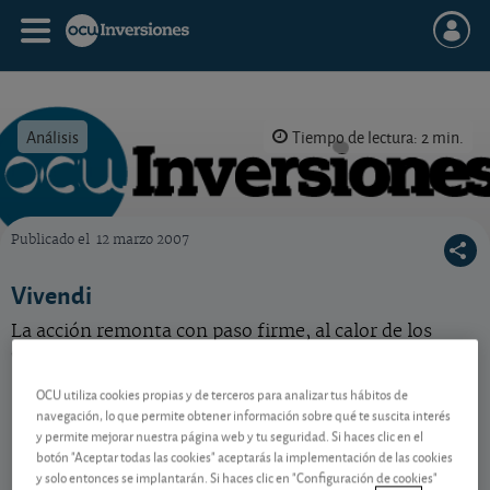
Análisis
Tiempo de lectura: 2 min.
Publicado el
12 marzo 2007
OCU Inversiones
Vivendi
La acción remonta con paso firme, al calor de los
crecientes resultados. Acción correcta.
OCU utiliza cookies propias y de terceros para analizar tus hábitos de
navegación, lo que permite obtener información sobre qué te suscita interés
Contenido reservado a SOCIOS
y permite mejorar nuestra página web y tu seguridad. Si haces clic en el
botón "Aceptar todas las cookies" aceptarás la implementación de las cookies
y solo entonces se implantarán. Si haces clic en "Configuración de cookies"