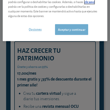
Gestiona tu dinero con visión
podrás configurar o deshabilitar las cookies. Además, si haces
clic aquí
podrás ver la política de cookies y configurarlas o deshabilitarlas en
experta
cualquier momento. Este banner se mantendrá activo hasta que ejecutes
alguna de estas dos opciones.
y consigue que cada euro trabaje
para ti
Opciones
Aceptar y continuar
HAZ CRECER TU
PATRIMONIO
Únete y ahorra un 35%
17,00€/mes
1 mes gratis y ¡35% de descuento durante el
primer año!
cartera virtual
Crea tu
y sigue a
diario tus inversiones.
revista mensual OCU
Recibe una