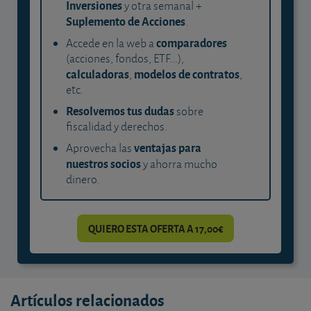
Inversiones
y otra semanal +
Suplemento de Acciones
.
comparadores
Accede en la web a
(acciones, fondos, ETF...),
calculadoras
modelos de contratos
,
,
etc.
Resolvemos tus dudas
sobre
fiscalidad y derechos.
ventajas para
Aprovecha las
nuestros socios
y ahorra mucho
dinero.
QUIERO ESTA OFERTA A 17,00€
Artículos relacionados