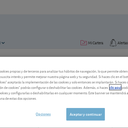
N
Mi Cartera
Alertas
Publicado el
05 diciembre 2006
lectura: 2 min.
cookies propias y de terceros para analizar tus hábitos de navegación, lo que permite obte
Sacyr-Vallehermoso
 suscita interés y permite mejorar nuestra página web y tu seguridad. Si haces clic en el bo
okies" aceptarás la implementación de las cookies y solo entonces se implantarán. Si haces c
ón de cookies" podrás configurar o deshabilitar las cookies. Además, si haces
clic aquí
podr
Los resultados de la compañía no justifi
cookies y configurarlas o deshabilitarlas en cualquier momento. Este banner se mantendrá 
semanas.
una de estas dos opciones.
Sacyr
4,652 EUR
ES0182870214
Opciones
Aceptar y continuar
-0,062 EUR (-1,32 %)
05/08/2026 Madrid