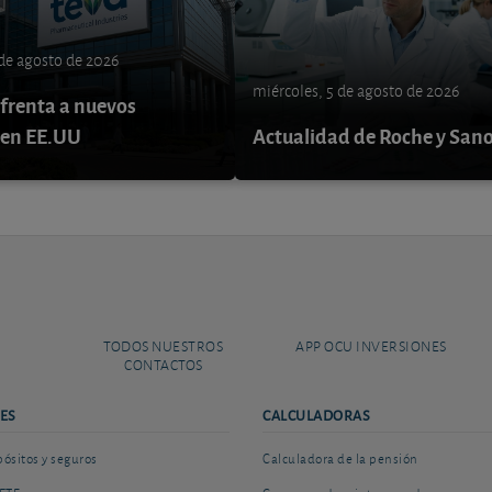
 de agosto de 2026
miércoles, 5 de agosto de 2026
nfrenta a nuevos
 en EE.UU
Actualidad de Roche y Sano
TODOS NUESTROS
APP OCU INVERSIONES
CONTACTOS
ES
CALCULADORAS
sitos y seguros
Calculadora de la pensión