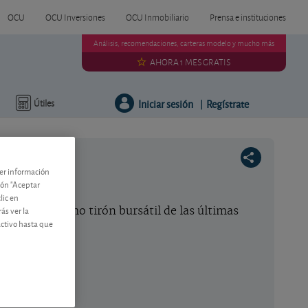
OCU
OCU Inversiones
OCU Inmobiliario
Prensa e instituciones
Análisis, recomendaciones, carteras modelo y mucho más
AHORA 1 MES GRATIS
Iniciar sesión
Regístrate
Útiles
|
ner información
tón "Aceptar
lic en
ás ver la
can el fortísimo tirón bursátil de las últimas
activo hasta que