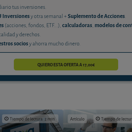
diario tus inversiones.
U Inversiones
Suplemento de Acciones
y otra semanal +
.
es
calculadoras
modelos de con
(acciones, fondos, ETF...),
,
calidad y derechos.
stros socios
y ahorra mucho dinero.
QUIERO ESTA OFERTA A 17,00€
Tiempo de lectura: 2 min.
Artículo
Tiempo de lectur