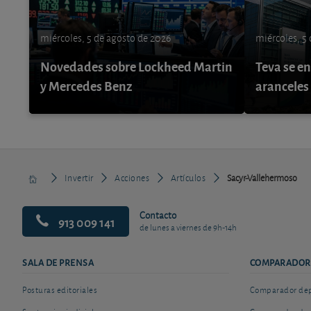
miércoles, 5 de agosto de 2026
miércoles, 5
Novedades sobre Lockheed Martin
Teva se e
y Mercedes Benz
aranceles
Invertir
Acciones
Artículos
Sacyr-Vallehermoso
Contacto
913 009 141
de lunes a viernes de 9h-14h
SALA DE PRENSA
COMPARADOR
Posturas editoriales
Comparador depó