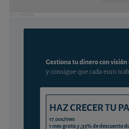
OCU Inversiones
Gestiona tu dinero con visión
y consigue que cada euro trab
HAZ CRECER TU P
17,00€/mes
1 mes gratis y ¡35% de descuento d