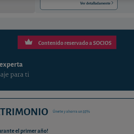
Ver detalladamente
Contenido reservado a SOCIOS
 experta
aje para ti
ATRIMONIO
Únete y ahorra un 35%
urante el primer año!