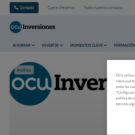
Contacto
Qué le ofrecemos
Todos nuestros contactos
AHORRAR
INVERTIR
MOMENTOS CLAVE
FORMACIÓ
Análisis
Tiempo de 
OCU utiliza 
sobre qué te
todas las co
"Configuraci
política de 
ejecutes alg