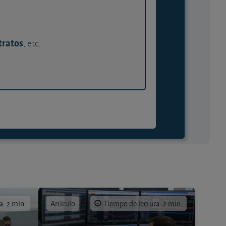
tratos
, etc.
a: 2 min.
Artículo
Tiempo de lectura: 2 min.