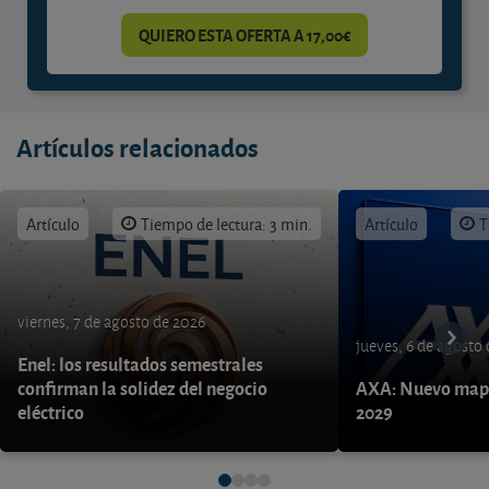
QUIERO ESTA OFERTA A 17,00€
Artículos relacionados
Artículo
Tiempo de lectura: 3 min.
Artículo
T
viernes, 7 de agosto de 2026
jueves, 6 de agosto
Enel: los resultados semestrales
confirman la solidez del negocio
AXA: Nuevo mapa
eléctrico
2029