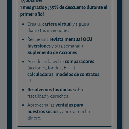
17,00€/mes
1 mes gratis y ¡35% de descuento durante el
primer año!
cartera virtual
Crea tu
y sigue a
diario tus inversiones.
revista mensual OCU
Recibe una
Inversiones
y otra semanal +
Suplemento de Acciones
.
comparadores
Accede en la web a
(acciones, fondos, ETF...),
calculadoras
modelos de contratos
,
,
etc.
Resolvemos tus dudas
sobre
fiscalidad y derechos.
ventajas para
Aprovecha las
nuestros socios
y ahorra mucho
dinero.