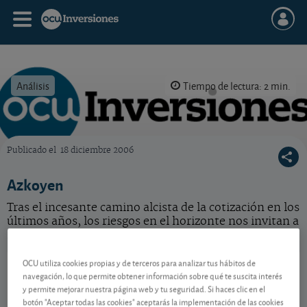
Análisis
Tiempo de lectura: 2 min.
Publicado el
18 diciembre 2006
OCU Inversiones
Azkoyen
Tras el incesante camino alcista de la cotización en los
últimos años, los riesgos en el horizonte nos invitan a
la prudencia. Acción cara.
OCU utiliza cookies propias y de terceros para analizar tus hábitos de
Azkoyen
10,10 EUR
navegación, lo que permite obtener información sobre qué te suscita interés
-
ES0112458312
y permite mejorar nuestra página web y tu seguridad. Si haces clic en el
07/08/2026 Madrid
botón "Aceptar todas las cookies" aceptarás la implementación de las cookies