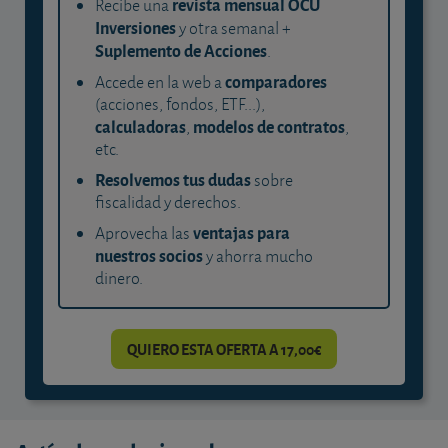
revista mensual OCU
Recibe una
Inversiones
y otra semanal +
Suplemento de Acciones
.
comparadores
Accede en la web a
(acciones, fondos, ETF...),
calculadoras
modelos de contratos
,
,
etc.
Resolvemos tus dudas
sobre
fiscalidad y derechos.
ventajas para
Aprovecha las
nuestros socios
y ahorra mucho
dinero.
QUIERO ESTA OFERTA A 17,00€