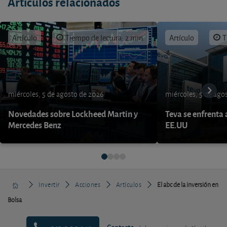
Artículos relacionados
Artículo
Tiempo de lectura: 2 min.
Artículo
T
miércoles, 5 de agosto de 2026
miércoles, 5 de ago
Novedades sobre Lockheed Martin y
Teva se enfrenta 
Mercedes Benz
EE.UU
Invertir
Acciones
Artículos
El abc de la inversión en
Bolsa