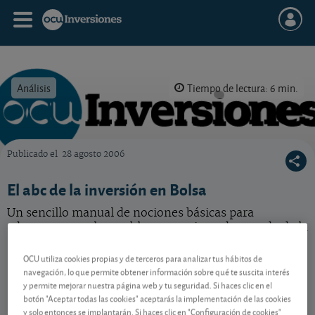
Análisis
Tiempo de lectura: 6 min.
Publicado el
28 agosto 2006
OCU Inversiones
El abc de la inversión en Bolsa
Un sencillo manual de nociones básicas para
adentrarse en el rentable pero arriesgado mundo de la
inversión en acciones.
OCU utiliza cookies propias y de terceros para analizar tus hábitos de
navegación, lo que permite obtener información sobre qué te suscita interés
y permite mejorar nuestra página web y tu seguridad. Si haces clic en el
Contenido reservado a SOCIOS
botón "Aceptar todas las cookies" aceptarás la implementación de las cookies
y solo entonces se implantarán. Si haces clic en "Configuración de cookies"