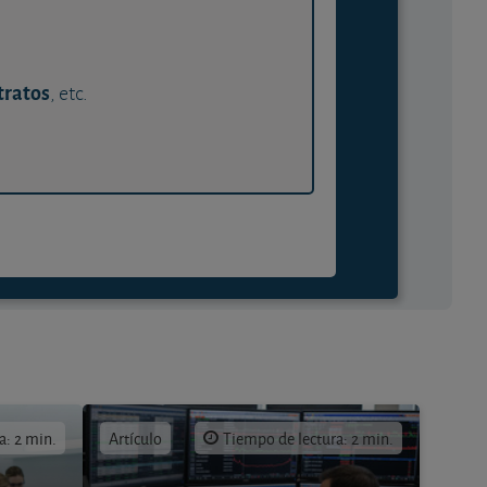
tratos
, etc.
a: 2 min.
Artículo
Tiempo de lectura: 2 min.