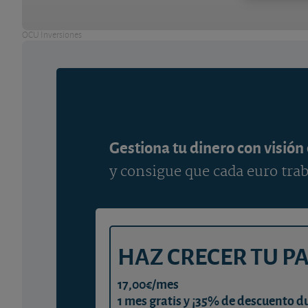
OCU Inversiones
Gestiona tu dinero con visión
y consigue que cada euro trab
HAZ CRECER TU P
17,00€/mes
1 mes gratis y ¡35% de descuento d