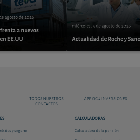
 de agosto de 2026
miércoles, 5 de agosto de 2026
nfrenta a nuevos
 en EE.UU
Actualidad de Roche y Sano
TODOS NUESTROS
APP OCU INVERSIONES
CONTACTOS
ES
CALCULADORAS
sitos y seguros
Calculadora de la pensión