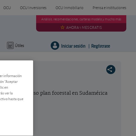
OCU
OCU Inversiones
OCU Inmobiliario
Prensa e instituciones
Análisis, recomendaciones, carteras modelo y mucho más
AHORA 1 MES GRATIS
Iniciar sesión
Regístrate
Útiles
|
ner información
tón "Aceptar
lic en
ás ver la
uay, su ambicioso plan forestal en Sudamérica
activo hasta que