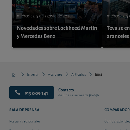
miércoles, 5 de agosto de 2026
miércoles, 5
Novedades sobre Lockheed Martin
Teva se e
y Mercedes Benz
aranceles
Invertir
Acciones
Artículos
Ence
Contacto
913 009 141
de lunes a viernes de 9h-14h
SALA DE PRENSA
COMPARADOR
Posturas editoriales
Comparador depó