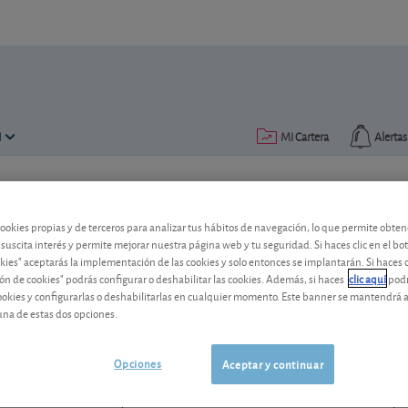
N
Mi Cartera
Alertas
Publicado el
17 marzo 2006
lectura: 2 min.
cookies propias y de terceros para analizar tus hábitos de navegación, lo que permite obte
Ence
 suscita interés y permite mejorar nuestra página web y tu seguridad. Si haces clic en el bo
okies" aceptarás la implementación de las cookies y solo entonces se implantarán. Si haces c
ón de cookies" podrás configurar o deshabilitar las cookies. Además, si haces
clic aquí
podr
Pese a los problemas políticos en Urug
cookies y configurarlas o deshabilitarlas en cualquier momento. Este banner se mantendrá 
saldrá adelante.
una de estas dos opciones.
Ence Energia y Celulosa
2,606 EUR
ES0130625512
Opciones
Aceptar y continuar
0,008 EUR (0,31 %)
05/08/2026 Madrid