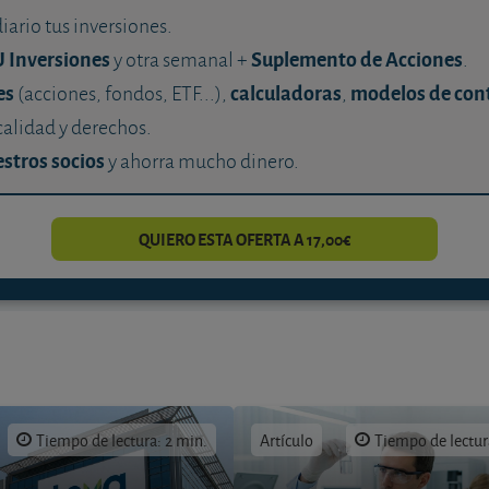
diario tus inversiones.
U Inversiones
Suplemento de Acciones
y otra semanal +
.
es
calculadoras
modelos de con
(acciones, fondos, ETF...),
,
calidad y derechos.
stros socios
y ahorra mucho dinero.
QUIERO ESTA OFERTA A 17,00€
Tiempo de lectura: 2 min.
Artículo
Tiempo de lectur