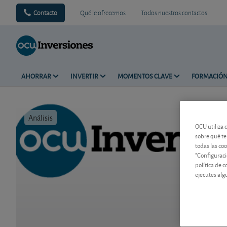
Contacto
Qué le ofrecemos
Todos nuestros contactos
AHORRAR
INVERTIR
MOMENTOS CLAVE
FORMACIÓ
Análisis
Tiempo de 
OCU utiliza 
sobre qué te
todas las co
"Configuraci
política de 
ejecutes alg