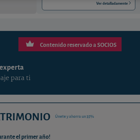
Ver detalladamente
Contenido reservado a SOCIOS
 experta
aje para ti
ATRIMONIO
Únete y ahorra un 35%
urante el primer año!