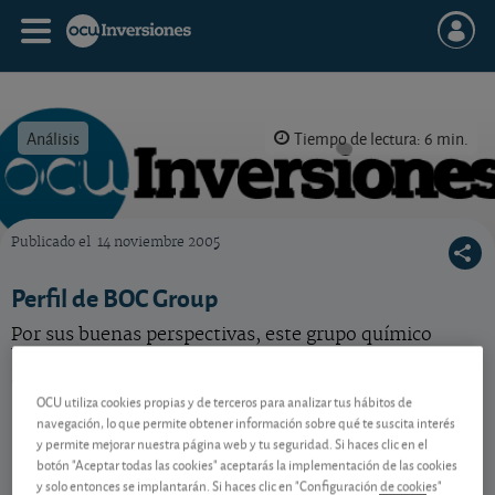
Análisis
Tiempo de lectura: 6 min.
Publicado el
14 noviembre 2005
OCU Inversiones
Perfil de BOC Group
Por sus buenas perspectivas, este grupo químico
británico entra a formar parte de nuestra selección de
acciones.
OCU utiliza cookies propias y de terceros para analizar tus hábitos de
navegación, lo que permite obtener información sobre qué te suscita interés
y permite mejorar nuestra página web y tu seguridad. Si haces clic en el
Contenido reservado a SOCIOS
botón "Aceptar todas las cookies" aceptarás la implementación de las cookies
y solo entonces se implantarán. Si haces clic en "Configuración de cookies"