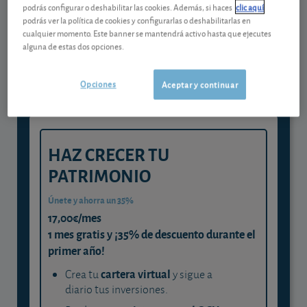
podrás configurar o deshabilitar las cookies. Además, si haces
clic aquí
Gestiona tu dinero con visión
podrás ver la política de cookies y configurarlas o deshabilitarlas en
cualquier momento. Este banner se mantendrá activo hasta que ejecutes
experta
alguna de estas dos opciones.
y consigue que cada euro trabaje
para ti
Opciones
Aceptar y continuar
HAZ CRECER TU
PATRIMONIO
Únete y ahorra un 35%
17,00€/mes
1 mes gratis y ¡35% de descuento durante el
primer año!
cartera virtual
Crea tu
y sigue a
diario tus inversiones.