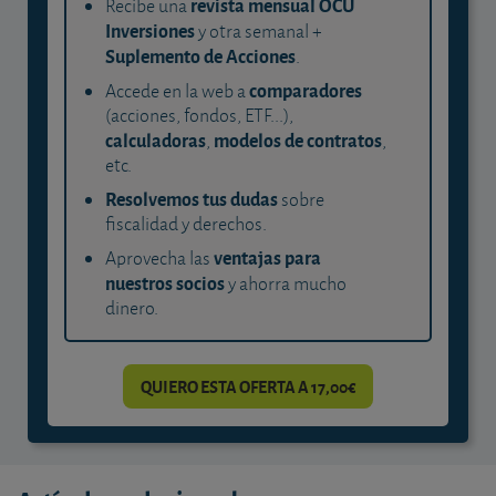
revista mensual OCU
Recibe una
Inversiones
y otra semanal +
Suplemento de Acciones
.
comparadores
Accede en la web a
(acciones, fondos, ETF...),
calculadoras
modelos de contratos
,
,
etc.
Resolvemos tus dudas
sobre
fiscalidad y derechos.
ventajas para
Aprovecha las
nuestros socios
y ahorra mucho
dinero.
QUIERO ESTA OFERTA A 17,00€