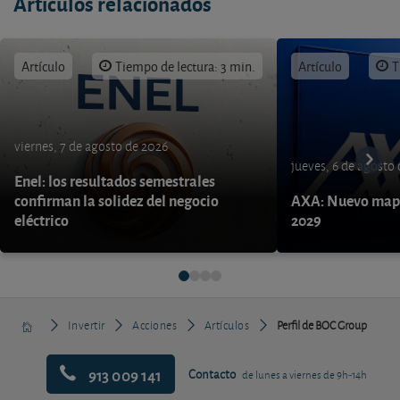
Artículos relacionados
Artículo
Tiempo de lectura: 3 min.
Artículo
T
viernes, 7 de agosto de 2026
jueves, 6 de agosto
Enel: los resultados semestrales
confirman la solidez del negocio
AXA: Nuevo mapa
eléctrico
2029
Invertir
Acciones
Artículos
Perfil de BOC Group
913 009 141
Contacto
de lunes a viernes de 9h-14h