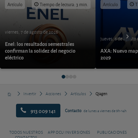
Artículo
Tiempo de lectura: 3 min.
Artículo
T
viernes, 7 de agosto de 2026
jueves, 6 de agosto
Enel: los resultados semestrales
confirman la solidez del negocio
AXA: Nuevo mapa
eléctrico
2029
Invertir
Acciones
Artículos
Qiagen
913 009 141
Contacto
de lunes a viernes de 9h-14h
TODOS NUESTROS
APP OCU INVERSIONES
PUBLICACIONES
CONTACTOS