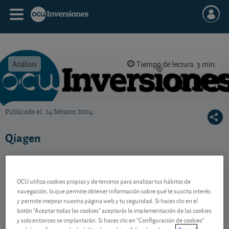
Análisis
Tiempo de lectura: 3 min.
Publicado el
24 febrero 2004
OCU Inversiones
Qiagen
Contenido reservado a SOCIOS
OCU utiliza cookies propias y de terceros para analizar tus hábitos de
navegación, lo que permite obtener información sobre qué te suscita interés
y permite mejorar nuestra página web y tu seguridad. Si haces clic en el
botón "Aceptar todas las cookies" aceptarás la implementación de las cookies
Gestiona tu dinero con visión
y solo entonces se implantarán. Si haces clic en "Configuración de cookies"
experta