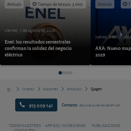
Artículo
Tiempo de lectura: 3 min.
Artículo
T
viernes, 7 de agosto de 2026
jueves, 6 de agosto
Enel: los resultados semestrales
confirman la solidez del negocio
AXA: Nuevo mapa
eléctrico
2029
Invertir
Acciones
Artículos
Qiagen
913 009 141
Contacto
de lunes a viernes de 9h-14h
TODOS NUESTROS
APP OCU INVERSIONES
PUBLICACIONES
CONTACTOS