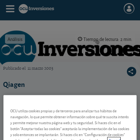
Análisis
Tiempo de lectura: 2 min.
Publicado el
11 marzo 2003
OCU Inversiones
Qiagen
Contenido reservado a SOCIOS
OCU utiliza cookies propias y de terceros para analizar tus hábitos de
navegación, lo que permite obtener información sobre qué te suscita interés
y permite mejorar nuestra página web y tu seguridad. Si haces clic en el
botón "Aceptar todas las cookies" aceptarás la implementación de las cookies
Gestiona tu dinero con visión
y solo entonces se implantarán. Si haces clic en "Configuración de cookies"
experta