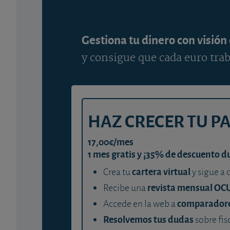
Gestiona tu dinero con visión
y consigue que cada euro trab
HAZ CRECER TU P
17,00€/mes
1 mes gratis y ¡35% de descuento d
cartera virtual
Crea tu
y sigue a 
revista mensual OC
Recibe una
comparador
Accede en la web a
Resolvemos tus dudas
sobre fis