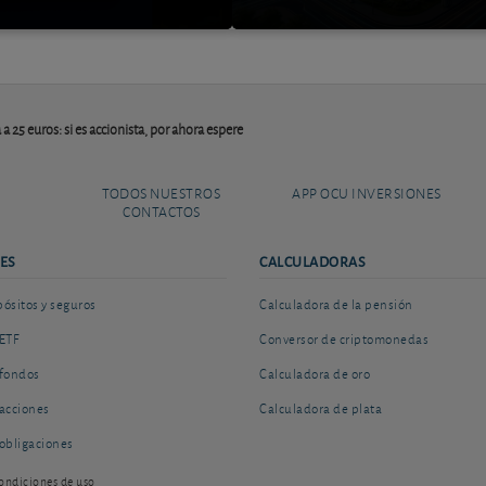
 25 euros: si es accionista, por ahora espere
TODOS NUESTROS
APP OCU INVERSIONES
CONTACTOS
ES
CALCULADORAS
sitos y seguros
Calculadora de la pensión
ETF
Conversor de criptomonedas
fondos
Calculadora de oro
acciones
Calculadora de plata
obligaciones
ondiciones de uso