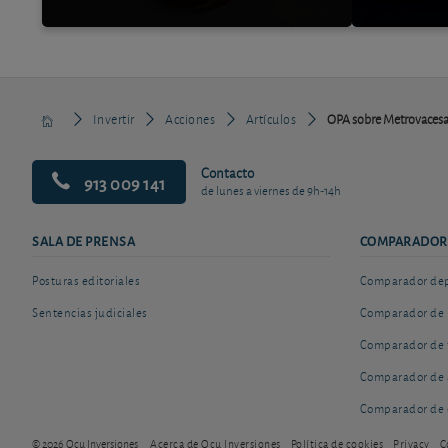
Invertir
Acciones
Artículos
OPA sobre Metrovacesa a
Contacto
913 009 141
de lunes a viernes de 9h-14h
SALA DE PRENSA
COMPARADOR
Posturas editoriales
Comparador depó
Sentencias judiciales
Comparador de 
Comparador de 
Comparador de 
Comparador de 
© 2026 Ocu Inversiones
Acerca de Ocu Inversiones
Política de cookies
Privacy
C