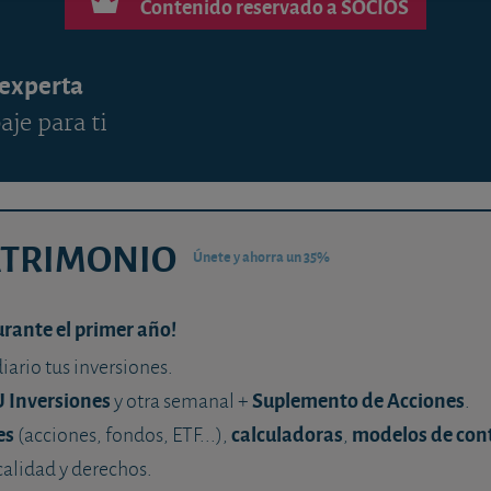
Contenido reservado a SOCIOS
 experta
aje para ti
ATRIMONIO
Únete y ahorra un 35%
urante el primer año!
diario tus inversiones.
U Inversiones
Suplemento de Acciones
y otra semanal +
.
es
calculadoras
modelos de con
(acciones, fondos, ETF...),
,
calidad y derechos.