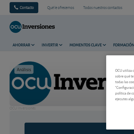
Contacto
Qué le ofrecemos
Todos nuestros contactos
AHORRAR
INVERTIR
MOMENTOS CLAVE
FORMACIÓ
Análisis
Tiempo de 
OCU utiliza 
sobre qué te
todas las co
"Configuraci
política de 
ejecutes alg
OCU Inversiones