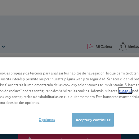
N
Mi Cartera
Alertas
Publicado el
03 febrero 2003
lectura: 3 min.
cookies propias y de terceros para analizar tus hábitos de navegación, lo que permite obte
 suscita interés y permite mejorar nuestra página web y tu seguridad. Si haces clic en el bo
OPA sobre Metrovacesa a 25 e
okies" aceptarás la implementación de las cookies y solo entonces se implantarán. Si haces c
ón de cookies" podrás configurar o deshabilitar las cookies. Además, si haces
clic aquí
podr
espere
cookies y configurarlas o deshabilitarlas en cualquier momento. Este banner se mantendrá 
una de estas dos opciones.
Opciones
Aceptar y continuar