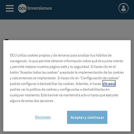
F
FIAMM
OCU utiliza cookies propias y de terceros para analizar tus hábitos de
FIM
navegación, lo que permite obtener información sobre qué te suscita interés
y permite mejorar nuestra página web y tu seguridad. Si haces clic en el
FLUJO DE CAJA
botón "Aceptar todas las cookies" aceptarás la implementación de las cookies
FLUJO DE CAJA NETO
y solo entonces se implantarán. Si haces clic en "Configuración de cookies"
FLUJO DE CAJA CORRIENTE
podrás configurar o deshabilitar las cookies. Además, si haces
clic aquí
FOLLETO DE EMISIÓN
podrás ver la política de cookies y configurarlas o deshabilitarlas en
FONDO DE INVERSIÓN
cualquier momento. Este banner se mantendrá activo hasta que ejecutes
alguna de estas dos opciones.
FONDO DE COMERCIO
FONDO DE GARANTÍA DE DEPÓSITOS
FONDO DE GARANTÍA DE INVERSIÓN
Opciones
Aceptar y continuar
FONDOS PROPIOS
FOOTSIE 100