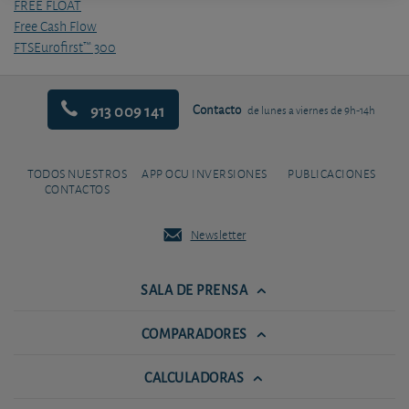
FREE FLOAT
Free Cash Flow
FTSEurofirst™ 300
913 009 141
Contacto
de lunes a viernes de 9h-14h
TODOS NUESTROS
APP OCU INVERSIONES
PUBLICACIONES
CONTACTOS
Newsletter
SALA DE PRENSA
COMPARADORES
CALCULADORAS