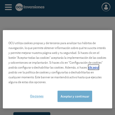
FLUJO DE CAJA NETO
OCU utiliza cookies propias y de terceros para analizar tus hábitos de
En las cuentas de una sociedad, el flujo de caja (
cash-flow
en la
navegación, lo que permite obtener información sobre qué te suscita interés
terminología inglesa) designa todos los ingresos en efectivo,
y permite mejorar nuestra página web y tu seguridad. Si haces clic en el
botón "Aceptar todas las cookies" aceptarás la implementación de las cookies
descontados todos los gastos abonados. Se trata por tanto del saldo
y solo entonces se implantarán. Si haces clic en "Configuración de cookies"
de todas las operaciones de caja. El flujo de caja no tiene en cuenta
podrás configurar o deshabilitar las cookies. Además, si haces
clic aquí
los gastos contables como las amortizaciones, la reducciones de
podrás ver la política de cookies y configurarlas o deshabilitarlas en
valor y las provisiones.
cualquier momento. Este banner se mantendrá activo hasta que ejecutes
alguna de estas dos opciones.
Se distingue el flujo de caja bruto (antes de impuestos), el
flujo de
caja neto
(después de impuestos) y también el flujo de caja corriente
(no tiene en cuenta los resultados extraordinarios).
Opciones
Aceptar y continuar