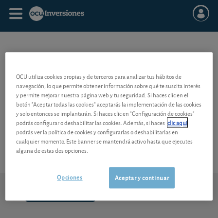
FIAMM
OCU utiliza cookies propias y de terceros para analizar tus hábitos de
navegación, lo que permite obtener información sobre qué te suscita interés
Antigua denominación para los Fondos de Inversión en Activos del
y permite mejorar nuestra página web y tu seguridad. Si haces clic en el
Mercado Monetario (
FIAMM
). Tras la entrada en vigor del nuevo
botón "Aceptar todas las cookies" aceptarás la implementación de las cookies
Reglamento en 2005, estos fondos, que invierten en letras del
y solo entonces se implantarán. Si haces clic en "Configuración de cookies"
tesoro, pagarés y títulos de renta fija hasta 18 meses, se denominan
podrás configurar o deshabilitar las cookies. Además, si haces
clic aquí
fondos de renta fija a corto plazo
.
podrás ver la política de cookies y configurarlas o deshabilitarlas en
cualquier momento. Este banner se mantendrá activo hasta que ejecutes
alguna de estas dos opciones.
Opciones
Aceptar y continuar
913 009 141
Contacto
de lunes a viernes de 9h-14h