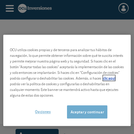
FREE FLOAT
OCU utiliza cookies propias y de terceros para analizar tus hábitos de
El
free float
de una acción es la parte del capital negociado en bolsa
navegación, lo que permite obtener información sobre qué te suscita interés
y que por tanto no está en manos de los accionistas de referencia.
y permite mejorar nuestra página web y tu seguridad. Si haces clic en el
botón "Aceptar todas las cookies" aceptarás la implementación de las cookies
Se habla de free float cuando se evoca la liquidez de una acción.
y solo entonces se implantarán. Si haces clic en "Configuración de cookies"
podrás configurar o deshabilitar las cookies. Además, si haces
clic aquí
Cuanto mayor sea la liquidez de una acción (medida sobre todo por
podrás ver la política de cookies y configurarlas o deshabilitarlas en
el volumen de transacciones diarias y el “free flota”), más pueden los
cualquier momento. Este banner se mantendrá activo hasta que ejecutes
inversores comprar y vender acciones sin provocar fuertes
alguna de estas dos opciones.
fluctuaciones en la cotización.
Opciones
Aceptar y continuar