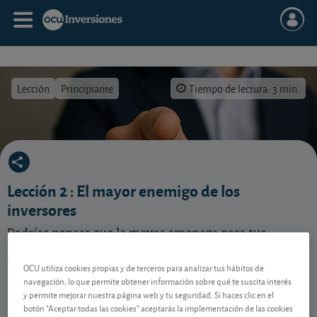
Lección
Principiante
Tiempo de lectura: 3 min.
El mayor enemigo de los inversores
Lección 2
: El mayor enemigo de los
inversores
Podrías pensar que la mayor amenaza para tus
inversiones son los mercados volátiles o las crisis
económicas. Pero en realidad, el enemigo más
OCU utiliza cookies propias y de terceros para analizar tus hábitos de
insidioso y difícil de controlar está dentro de ti: tus
navegación, lo que permite obtener información sobre qué te suscita interés
propias emociones y decisiones impulsivas.
y permite mejorar nuestra página web y tu seguridad. Si haces clic en el
botón "Aceptar todas las cookies" aceptarás la implementación de las cookies