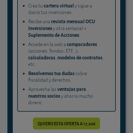
cartera virtual
Crea tu
y sigue a
diario tus inversiones.
revista mensual OCU
Recibe una
Inversiones
y otra semanal +
Suplemento de Acciones
.
comparadores
Accede en la web a
(acciones, fondos, ETF...),
calculadoras
modelos de contratos
,
,
etc.
Resolvemos tus dudas
sobre
fiscalidad y derechos.
ventajas para
Aprovecha las
nuestros socios
y ahorra mucho
dinero.
QUIERO ESTA OFERTA A 17,00€