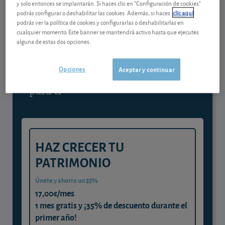
y solo entonces se implantarán. Si haces clic en "Configuración de cookies"
podrás configurar o deshabilitar las cookies. Además, si haces
clic aquí
Contenido reservado a SOCIOS
podrás ver la política de cookies y configurarlas o deshabilitarlas en
cualquier momento. Este banner se mantendrá activo hasta que ejecutes
alguna de estas dos opciones.
Gestiona tu dinero con visión
experta
Opciones
Aceptar y continuar
y consigue que cada euro trabaje
para ti
HAZ CRECER TU
PATRIMONIO
Únete y ahorra un 35%
17,00€/mes
1 mes gratis y ¡35% de descuento durante el
primer año!