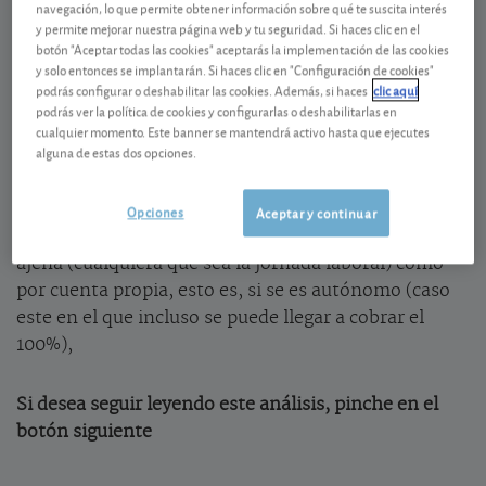
Compatibilizar la jubilación y la actividad
navegación, lo que permite obtener información sobre qué te suscita interés
y permite mejorar nuestra página web y tu seguridad. Si haces clic en el
laboral
botón "Aceptar todas las cookies" aceptarás la implementación de las cookies
y solo entonces se implantarán. Si haces clic en "Configuración de cookies"
Una de las posibilidades para compatibilizar
podrás configurar o deshabilitar las cookies. Además, si haces
clic aquí
jubilación y actividad laboral, además p.ej. de la
podrás ver la política de cookies y configurarlas o deshabilitarlas en
j
ubilación parcial
o la
flexible
(consulte nuestra
guía
cualquier momento. Este banner se mantendrá activo hasta que ejecutes
alguna de estas dos opciones.
socio laboral
online) es lo que se denomina
jubilación activa que da derecho a cobrar el 50% de la
pensión de jubilación en su modalidad contributiva
Opciones
Aceptar y continuar
con el desempeño de un trabajo tanto por cuenta
ajena (cualquiera que sea la jornada laboral) como
por cuenta propia, esto es, si se es autónomo (caso
este en el que incluso se puede llegar a cobrar el
100%),
Si desea seguir leyendo este análisis, pinche en el
botón siguiente