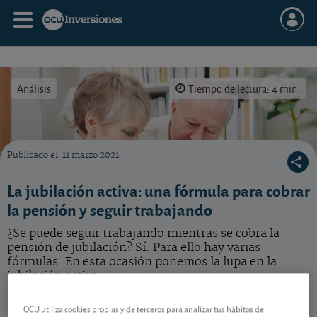
Análisis
Tiempo de lectura: 4 min.
Publicado el
11 marzo 2021
Compatibilizar la vida laboral y la jubilación es posible.
La jubilación activa: una fórmula para cobrar
la pensión y seguir trabajando
¿Se puede seguir trabajando mientras se cobra la
pensión de jubilación? Sí. Para ello hay varias
fórmulas. En esta ocasión ponemos la lupa en la
jubilación activa.
OCU utiliza cookies propias y de terceros para analizar tus hábitos de