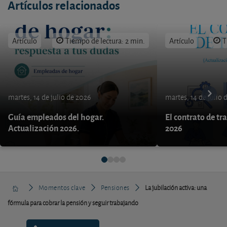
Artículos relacionados
Artículo
Tiempo de lectura: 2 min.
Artículo
T
martes, 14 de julio de 2026
martes, 14 de julio 
Guía empleados del hogar.
El contrato de tr
Actualización 2026.
2026
Momentos clave
Pensiones
La jubilación activa: una
fórmula para cobrar la pensión y seguir trabajando