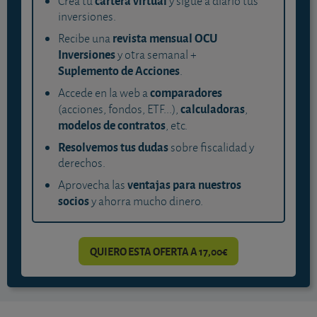
cartera virtual
Crea tu
y sigue a diario tus
inversiones.
revista mensual OCU
Recibe una
Inversiones
y otra semanal +
Suplemento de Acciones
.
comparadores
Accede en la web a
calculadoras
(acciones, fondos, ETF...),
,
modelos de contratos
, etc.
Resolvemos tus dudas
sobre fiscalidad y
derechos.
ventajas para nuestros
Aprovecha las
socios
y ahorra mucho dinero.
QUIERO ESTA OFERTA A 17,00€