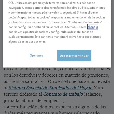
Guía sociolaboral
OCU utiliza cookies propias y de terceros para analizar tus hábitos de
navegación, lo que permite obtener información sobre qué te suscita interés
Muchas y variopintas son las dudas en materia
y permite mejorar nuestra página web y tu seguridad. Si haces clic en el
botón "Aceptar todas las cookies" aceptarás la implementación de las cookies
sociolaboral que se nos plantean a lo largo de las
y solo entonces se implantarán. Si haces clic en "Configuración de cookies"
distintas etapas de nuestra vida. Cotizaciones a la
podrás configurar o deshabilitar las cookies. Además, si haces
clic aquí
Seguridad Social, pensiones públicas de jubilación,
podrás ver la política de cookies y configurarlas o deshabilitarlas en
cualquier momento. Este banner se mantendrá activo hasta que ejecutes
despido, cobro del paro… Cuestiones a las cuales
alguna de estas dos opciones.
hemos tratado de responder en nuestra
Guía
sociolaboral
que está dividida en tres bloques: uno
Opciones
Aceptar y continuar
dedicado a la
Seguridad Social
en el que, además de
explicar qué es la Seguridad Social y cuáles son sus
mecanismos de protección, conocerá también cuáles
son los derechos y deberes en materia de pensiones,
asistencia sanitaria… Otro en el que pasamos revista
al
Sistema Especial de Empleados del Hogar
.
Y un
tercero dedicado al
Contrato de trabajo
(salarios,
jornada laboral, desempleo…).
• A continuación, damos respuesta a algunas de las
dudas más recurrentes que hemos seleccionado