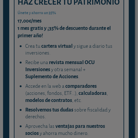
HAZ CRECER TU PATRIMONIO
Únete y ahorra un 35%
17,00€/mes
1 mes gratis y ¡35% de descuento durante el
primer año!
cartera virtual
Crea tu
y sigue a diario tus
inversiones.
revista mensual OCU
Recibe una
Inversiones
y otra semanal +
Suplemento de Acciones
.
comparadores
Accede en la web a
calculadoras
(acciones, fondos, ETF...),
,
modelos de contratos
, etc.
Resolvemos tus dudas
sobre fiscalidad y
derechos.
ventajas para nuestros
Aprovecha las
socios
y ahorra mucho dinero.