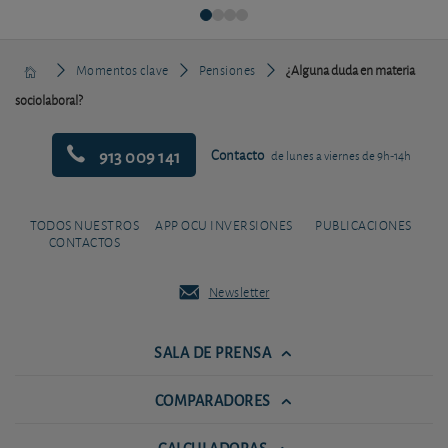
Momentos clave
Pensiones
¿Alguna duda en materia
sociolaboral?
913 009 141
Contacto
de lunes a viernes de 9h-14h
TODOS NUESTROS
APP OCU INVERSIONES
PUBLICACIONES
CONTACTOS
Newsletter
SALA DE PRENSA
COMPARADORES
CALCULADORAS