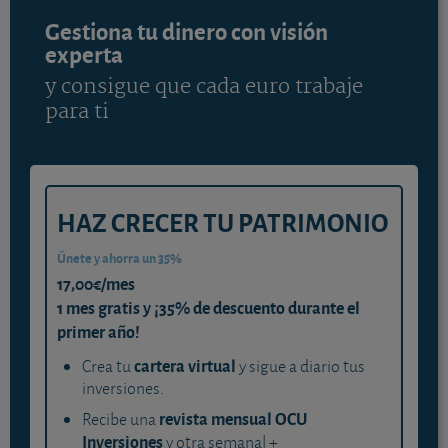
Gestiona tu dinero con visión
experta
y consigue que cada euro trabaje
para ti
HAZ CRECER TU PATRIMONIO
Únete y ahorra un 35%
17,00€/mes
1 mes gratis y ¡35% de descuento durante el
primer año!
cartera virtual
Crea tu
y sigue a diario tus
inversiones.
revista mensual OCU
Recibe una
Inversiones
y otra semanal +