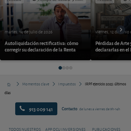
martes, 14 de julio de 2026
viernes, 12 de junio
Autoliquidación rectificativa: cómo
Pérdidas de Arte
corregir su declaración de la Renta
declararlas en el
Momentos clave
Impuestos
IRPF ejercicio 2025: últimos
días
913 009 141
Contacto
de lunes a viernes de 9h-14h
TODOS NUESTROS
APP OCU INVERSIONES
PUBLICACIONES