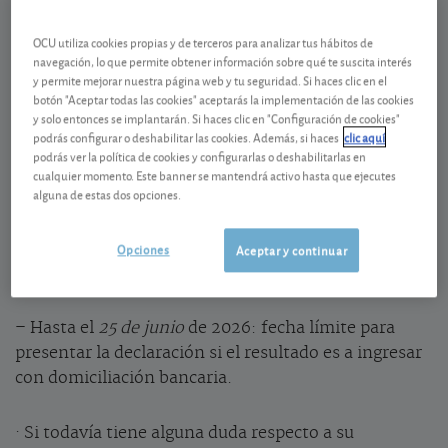
– Hasta el
30 de junio
de 2026: fin del plazo general
para presentar las declaraciones de Renta y
OCU utiliza cookies propias y de terceros para analizar tus hábitos de
navegación, lo que permite obtener información sobre qué te suscita interés
Patrimonio del ejercicio 2025
y permite mejorar nuestra página web y tu seguridad. Si haces clic en el
botón "Aceptar todas las cookies" aceptarás la implementación de las cookies
– Hasta el
29 de junio
: solicitud de cita previa, si
y solo entonces se implantarán. Si haces clic en "Configuración de cookies"
podrás configurar o deshabilitar las cookies. Además, si haces
clic aquí
quiere que la Agencia Tributaria le confeccione su
podrás ver la política de cookies y configurarlas o deshabilitarlas en
declaración por teléfono.
cualquier momento. Este banner se mantendrá activo hasta que ejecutes
alguna de estas dos opciones.
– Del
1 de junio al 30 de junio
: atención presencial en
oficinas de la Agencia Tributaria; solicitud de cita
Opciones
Aceptar y continuar
previa: hasta el 29 de junio.
– Hasta el
25 de junio
de 2026: fecha límite para
presentar la declaración si el resultado es a ingresar
con domiciliación bancaria.
· Si todavía tiene alguna duda respecto a su