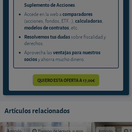
Suplemento de Acciones
.
comparadores
Accede en la web a
calculadoras
(acciones, fondos, ETF...),
,
modelos de contratos
, etc.
Resolvemos tus dudas
sobre fiscalidad y
derechos.
ventajas para nuestros
Aprovecha las
socios
y ahorra mucho dinero.
QUIERO ESTA OFERTA A 17,00€
Artículos relacionados
Artículo
Tiempo de lectura: 9 min.
Artículo
T