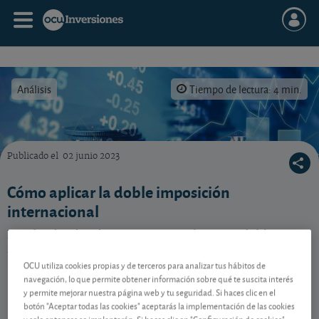
Análisis
Tiempo de lectura: 4 min.
Publicado el
02 junio 2023
Aplíquese la doble deducción internacional en los dividendos de acciones extranjeras.
Cómo aplicar la doble imposición
internacional
Los dividendos de extranjeras sufren una doble
retención. Le conviene aplicar todas las deducciones.
Sepa cómo.
OCU utiliza cookies propias y de terceros para analizar tus hábitos de
navegación, lo que permite obtener información sobre qué te suscita interés
y permite mejorar nuestra página web y tu seguridad. Si haces clic en el
botón "Aceptar todas las cookies" aceptarás la implementación de las cookies
Contenido reservado a SOCIOS
y solo entonces se implantarán. Si haces clic en "Configuración de cookies"