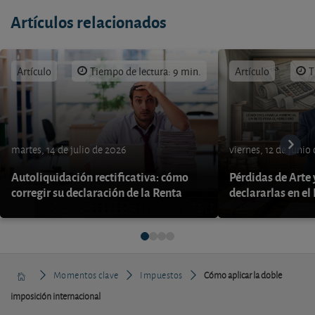
Artículos relacionados
Artículo
Tiempo de lectura: 9 min.
Artículo
T
martes, 14 de julio de 2026
viernes, 12 de junio
Autoliquidación rectificativa: cómo
Pérdidas de Arte
corregir su declaración de la Renta
declararlas en el
Momentos clave
Impuestos
Cómo aplicar la doble
imposición internacional