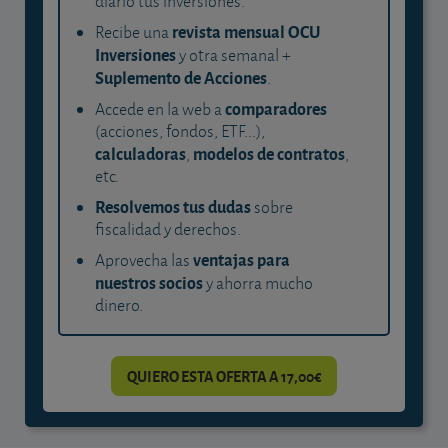
diario tus inversiones.
revista mensual OCU
Recibe una
Inversiones
y otra semanal +
Suplemento de Acciones
.
comparadores
Accede en la web a
(acciones, fondos, ETF...),
calculadoras
modelos de contratos
,
,
etc.
Resolvemos tus dudas
sobre
fiscalidad y derechos.
ventajas para
Aprovecha las
nuestros socios
y ahorra mucho
dinero.
QUIERO ESTA OFERTA A 17,00€