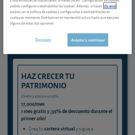
podrás configurar o deshabilitar las cookies. Además, si haces
clic aquí
podrás ver la política de cookies y configurarlas o deshabilitarlas en
Gestiona tu dinero con visión
cualquier momento. Este banner se mantendrá activo hasta que ejecutes
alguna de estas dos opciones.
experta
y consigue que cada euro trabaje
Opciones
Aceptar y continuar
para ti
HAZ CRECER TU
PATRIMONIO
Únete y ahorra un 35%
17,00€/mes
1 mes gratis y ¡35% de descuento durante el
primer año!
cartera virtual
Crea tu
y sigue a