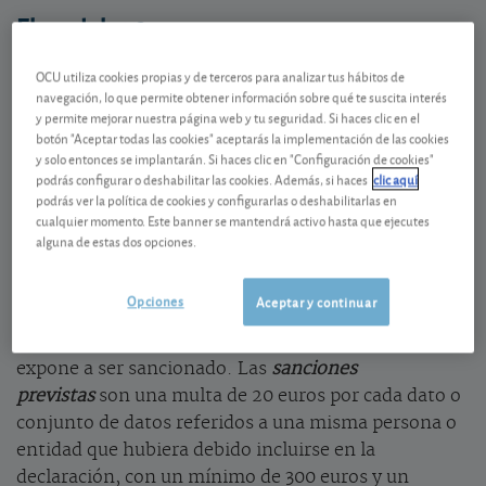
El modelo 720
Si usted es residente en España y a fecha del 31 de
OCU utiliza cookies propias y de terceros para analizar tus hábitos de
diciembre de 2025 poseía inversiones en el
navegación, lo que permite obtener información sobre qué te suscita interés
y permite mejorar nuestra página web y tu seguridad. Si haces clic en el
extranjero – o tenía disponibilidad sobre ellas – a
botón "Aceptar todas las cookies" aceptarás la implementación de las cookies
través de un intermediario no domiciliado en
y solo entonces se implantarán. Si haces clic en "Configuración de cookies"
nuestro país, tiene la obligación de informar sobre
podrás configurar o deshabilitar las cookies. Además, si haces
clic aquí
podrás ver la política de cookies y configurarlas o deshabilitarlas en
su tenencia
al Fisco español a lo largo del primer
cualquier momento. Este banner se mantendrá activo hasta que ejecutes
trimestre de este 2026, en concreto entre el
1 de
alguna de estas dos opciones.
enero y el 31 de marzo
a través del modelo 720.
Eso
sí, siempre que se superen ciertas cuantías.
Opciones
Aceptar y continuar
Si no lo hace, o incluso si lo hace fuera de plazo, se
expone a ser sancionado. Las
sanciones
previstas
son una multa de 20 euros por cada dato o
conjunto de datos referidos a una misma persona o
entidad que hubiera debido incluirse en la
declaración, con un mínimo de 300 euros y un