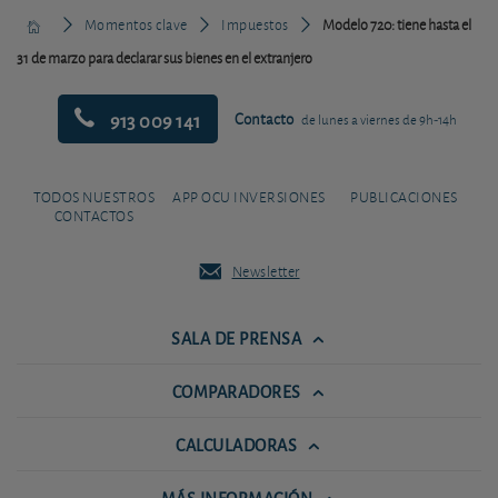
Momentos clave
Impuestos
Modelo 720: tiene hasta el
31 de marzo para declarar sus bienes en el extranjero
913 009 141
Contacto
de lunes a viernes de 9h-14h
TODOS NUESTROS
APP OCU INVERSIONES
PUBLICACIONES
CONTACTOS
Newsletter
SALA DE PRENSA
COMPARADORES
CALCULADORAS
MÁS INFORMACIÓN