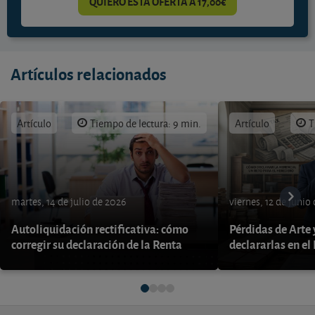
QUIERO ESTA OFERTA A 17,00€
Artículos relacionados
Artículo
Tiempo de lectura: 9 min.
Artículo
T
martes, 14 de julio de 2026
viernes, 12 de junio
Autoliquidación rectificativa: cómo
Pérdidas de Arte
corregir su declaración de la Renta
declararlas en el