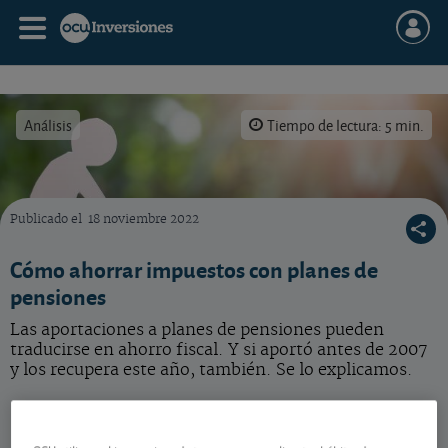
Análisis
Tiempo de lectura: 5 min.
Publicado el
18 noviembre 2022
Las pensiones de cualquiera de los regímenes que integran el sistema de la Seguridad So
Cómo ahorrar impuestos con planes de
pensiones
Las aportaciones a planes de pensiones pueden
traducirse en ahorro fiscal. Y si aportó antes de 2007
y los recupera este año, también. Se lo explicamos.