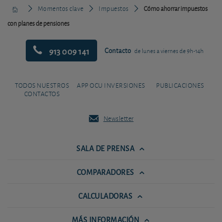
Momentos clave
Impuestos
Cómo ahorrar impuestos
con planes de pensiones
913 009 141
Contacto
de lunes a viernes de 9h-14h
TODOS NUESTROS
APP OCU INVERSIONES
PUBLICACIONES
CONTACTOS
Newsletter
SALA DE PRENSA
COMPARADORES
CALCULADORAS
MÁS INFORMACIÓN