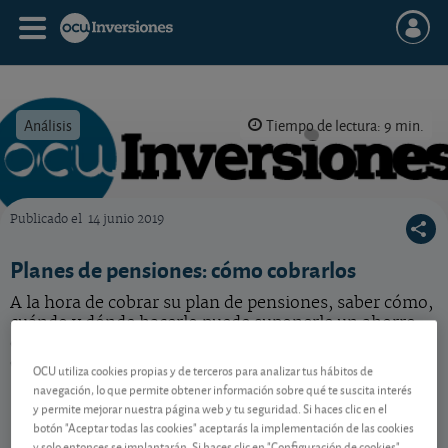
Análisis
Tiempo de lectura: 9 min.
Publicado el
14 junio 2019
OCU Inversiones
Planes de pensiones: cómo cobrarlos
A la hora de cobrar su plan de pensiones, saber cómo,
cuándo y dónde hacerlo puede suponerle un ahorro
de muchos miles de euros en impuestos. Se lo
explicamos.
OCU utiliza cookies propias y de terceros para analizar tus hábitos de
navegación, lo que permite obtener información sobre qué te suscita interés
y permite mejorar nuestra página web y tu seguridad. Si haces clic en el
botón "Aceptar todas las cookies" aceptarás la implementación de las cookies
Contenido reservado a SOCIOS
y solo entonces se implantarán. Si haces clic en "Configuración de cookies"