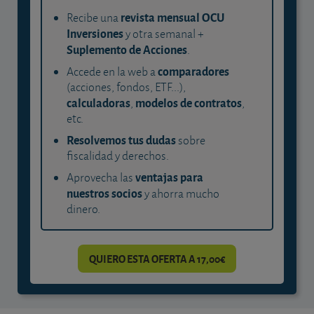
revista mensual OCU
Recibe una
Inversiones
y otra semanal +
Suplemento de Acciones
.
comparadores
Accede en la web a
(acciones, fondos, ETF...),
calculadoras
modelos de contratos
,
,
etc.
Resolvemos tus dudas
sobre
fiscalidad y derechos.
ventajas para
Aprovecha las
nuestros socios
y ahorra mucho
dinero.
QUIERO ESTA OFERTA A 17,00€