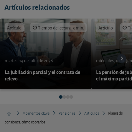
Artículos relacionados
Artículo
Tiempo de lectura: 3 min.
Artículo
Ti
martes, 14 de julio de 2026
miércoles, 10 de ju
La jubilación parcial y el contrato de
La pensión de jub
relevo
el máximo parti
Momentos clave
Pensiones
Artículos
Planes de
pensiones: cómo cobrarlos