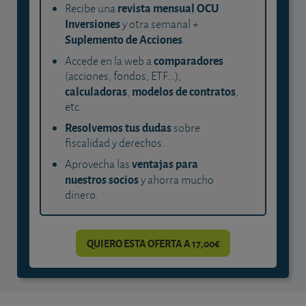
revista mensual OCU
Recibe una
Inversiones
y otra semanal +
Suplemento de Acciones
.
comparadores
Accede en la web a
(acciones, fondos, ETF...),
calculadoras
modelos de contratos
,
,
etc.
Resolvemos tus dudas
sobre
fiscalidad y derechos.
ventajas para
Aprovecha las
nuestros socios
y ahorra mucho
dinero.
QUIERO ESTA OFERTA A 17,00€