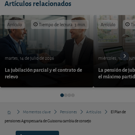
Artículos relacionados
Artículo
Tiempo de lectura: 3 min.
Artículo
Ti
martes, 14 de julio de 2026
miércoles, 10 de ju
La jubilación parcial y el contrato de
La pensión de jub
relevo
el máximo parti
Momentos clave
Pensiones
Artículos
El Plan de
pensiones Agropecuaria de Guissona cambia de consejo