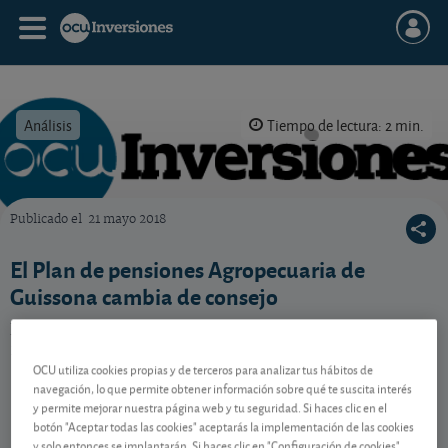
Análisis
Tiempo de lectura: 2 min.
Publicado el
21 mayo 2018
OCU Inversiones
El Plan de pensiones Agropecuaria de
Guissona cambia de consejo
Este plan de pensiones cambió su política de
inversión, y nosotros su consejo.
OCU utiliza cookies propias y de terceros para analizar tus hábitos de
navegación, lo que permite obtener información sobre qué te suscita interés
y permite mejorar nuestra página web y tu seguridad. Si haces clic en el
Contenido reservado a SOCIOS
botón "Aceptar todas las cookies" aceptarás la implementación de las cookies
y solo entonces se implantarán. Si haces clic en "Configuración de cookies"