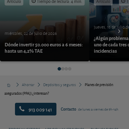
Artículo
Tiempo de lectura: 4 min.
Artículo
T
jueves, 16 de julio 
miércoles, 22 de julio de 2026
¿Algún problema 
Dónde invertir 50.000 euros a 6 meses:
uno de cada tres 
hasta un 4,2% TAE
incidencias
Ahorrar
Depósitos y seguros
Planes de previsión
asegurados (PPA)) ¿interesan?
913 009 141
Contacto
de lunes a viernes de 9h-14h