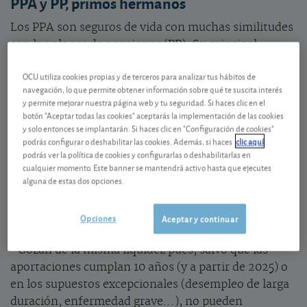
PPA y PP, primos hermanos
Los PPA son seguros de vida con muchas similitudes
con los planes de pensiones (PP). Su principal
gancho es que, siempre que sus asegurados tengan
OCU utiliza cookies propias y de terceros para analizar tus hábitos de
rendimientos del trabajo, permiten reducir en el
navegación, lo que permite obtener información sobre qué te suscita interés
IRPF las aportaciones contando con los mismos
y permite mejorar nuestra página web y tu seguridad. Si haces clic en el
límites en las aportaciones individuales. Es decir,
botón "Aceptar todas las cookies" aceptarás la implementación de las cookies
y solo entonces se implantarán. Si haces clic en "Configuración de cookies"
hasta 1.500 euros (en 2022), o el 30% de sus
podrás configurar o deshabilitar las cookies. Además, si haces
clic aquí
rendimientos del trabajo si es menor. Este tope no
podrás ver la política de cookies y configurarlas o deshabilitarlas en
es complementario al de los PP, sino que
debe
cualquier momento. Este banner se mantendrá activo hasta que ejecutes
alguna de estas dos opciones.
computar conjuntamente todo lo que aporte a PPA y
PP.
Recuerde que si usted es residente en un
territorio foral puede contar con límites más
Opciones
Aceptar y continuar
amplios (consulte nuestra
Guía fiscal foral
).
• Gozan de la misma liquidez pues, salvo que las
aportaciones cumplan 10 años (y a partir de 2025) o
en los supuestos excepcionales (desempleo de larga
duración, enfermedad grave…), no pueden