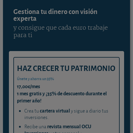
Gestiona tu dinero con visión
experta
y consigue que cada euro trabaje
para ti
HAZ CRECER TU PATRIMONIO
Únete y ahorra un 35%
17,00€/mes
1 mes gratis y ¡35% de descuento durante el
primer año!
cartera virtual
Crea tu
y sigue a diario tus
inversiones.
revista mensual OCU
Recibe una