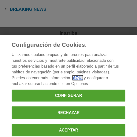
BREAKING NEWS
Ir arriba
Configuración de Cookies.
OCU
Utilizamos cookies propias y de terceros para analizar
Quiénes somos
nuestros servicios y mostrarte publicidad relacionada con
tus preferencias basado en un perfil elaborado a partir de tus
Qué hacemos
hábitos de navegación (por ejemplo, páginas visitadas).
Puedes obtener más información
AQUÍ
y configurar o
Contacto
rechazar su uso haciendo clic en Opciones.
Prensa
CONFIGURAR
Favoritos
RECHAZAR
OCU - Organización de Consumidores y Usuarios |
Política de cookies
|
Aviso Legal
|
Reportar una incidencia
|
Política de privacidad
|
ACEPTAR
Condiciones generales