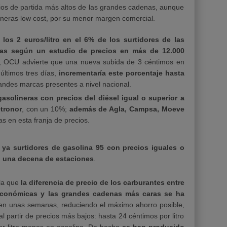
cios de partida más altos de las grandes cadenas, aunque
ineras low cost, por su menor margen comercial.
 los 2 euros/litro en el 6% de los surtidores de las
ras según un estudio de precios en más de 12.000
, OCU advierte que una nueva subida de 3 céntimos en
últimos tres días,
incrementaría este porcentaje hasta
randes marcas presentes a nivel nacional.
asolineras con precios del diésel igual o superior a
etronor
, con un 10%;
además de Agla, Campsa, Moeve
s en esta franja de precios.
ya surtidores de gasolina 95 con precios iguales o
en una decena de estaciones
.
la que
la diferencia de precio de los carburantes entre
económicas y las grandes cadenas más caras se ha
n unas semanas, reduciendo el máximo ahorro posible,
al partir de precios más bajos: hasta 24 céntimos por litro