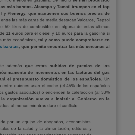
or litro menos en gasolina. De hecho
se han producido
as más baratas: Alcampo y Tamoil irrumpen en el top
l y Plenergy, que mantienen sus buenos precios de
e entre las más caras de media destacan Valcarce, Repsol
de 50 litros de combustible en alguna de estas últimas
de 11 euros para el diésel y 10 euros para la gasolina si
as más económicas
, tal y como puede comprobarse en
s baratas
, que permite encontrar las más cercanas al
erte además
que estas subidas de precios de los
óximamente de incrementos en las facturas del gas
trará el presupuesto doméstico de los españoles
. Un
o entre quienes usan el coche (el 45% de los españoles
ar los gastos asociados) o encienden la calefacción (al 33%
la organización vuelva a insistir al Gobierno en la
dos, al menos mientras dure el conflicto.
rada por un equipo de abogados, economistas,
onales de la salud y la alimentación, editores y