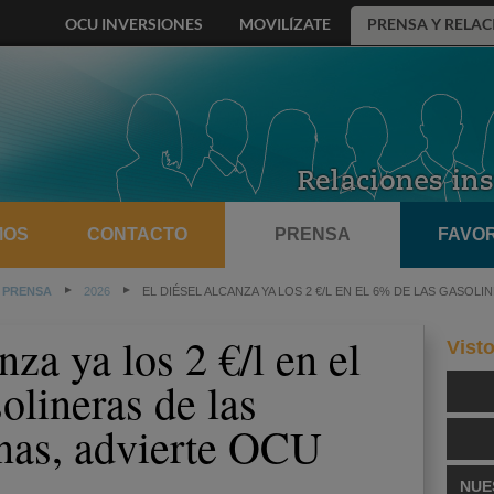
OCU INVERSIONES
MOVILÍZATE
PRENSA Y RELAC
MOS
CONTACTO
PRENSA
FAVOR
 PRENSA
2026
EL DIÉSEL ALCANZA YA LOS 2 €/L EN EL 6% DE LAS GASO
nza ya los 2 €/l en el
Vist
olineras de las
nas, advierte OCU
NUE