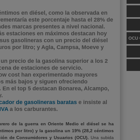
éntimos en diésel, como la observada en
crementaría este porcentaje hasta el 28% de
ndes marcas presentes a nivel nacional.
ás estaciones en máximos destacan hoy
OCU 
sus gasolineras con un precio del diésel
euros por litro; y Agla, Campsa, Moeve y
n precio de la gasolina superior a los 2
cena de estaciones de servicio.
low cost han experimentado mayores
os más bajos y siguen ofreciendo
 En el top 5 destacan Bonarea, Alcampo,
.
cador de gasolineras baratas
e insiste al
 IVA
a los carburantes.
brero de la guerra en Oriente Medio el diésel se ha
timos por litro) y la gasolina un 19% (28,2 céntimos
zación de Consumidores y Usuarios (OCU).
Una subida