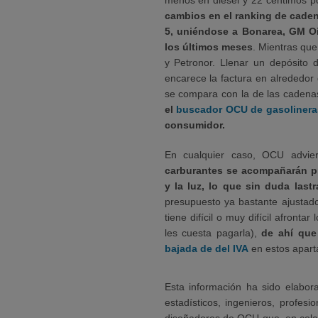
menos en diésel y 22 céntimos p
cambios en el ranking de caden
5, uniéndose a Bonarea, GM Oi
los últimos meses
. Mientras qu
y Petronor. Llenar un depósito 
encarece la factura en alrededor 
se compara con la de las caden
el
buscador OCU de gasolinera
consumidor.
En cualquier caso, OCU advi
carburantes se acompañarán pr
y la luz, lo que sin duda las
presupuesto ya bastante ajustad
tiene difícil o muy difícil afront
les cuesta pagarla),
de ahí que 
bajada de del IVA
en estos aparta
Esta información ha sido elabo
estadísticos, ingenieros, profesi