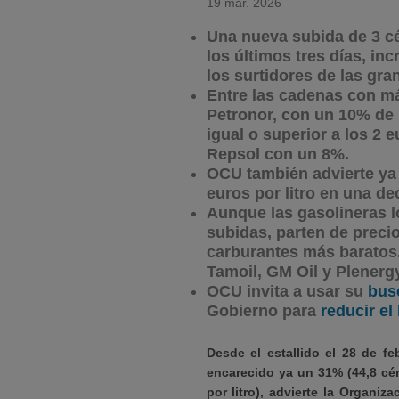
19 mar. 2026
Una nueva subida de 3 c
los últimos tres días, in
los surtidores de las gra
Entre las cadenas con m
Petronor, con un 10% de 
igual o superior a los 2 
Repsol con un 8%.
OCU también advierte ya u
euros por litro en una de
Aunque las gasolineras 
subidas, parten de preci
carburantes más baratos.
Tamoil, GM Oil y Plenergy
OCU invita a usar su
bus
Gobierno para
reducir el
Desde el estallido el 28 de fe
encarecido ya un 31% (44,8 cén
por litro), advierte la Organi