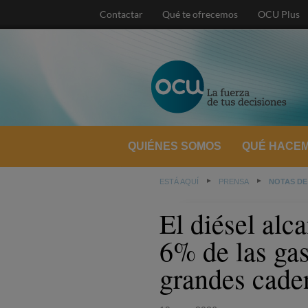
Contactar
Qué te ofrecemos
OCU Plus
QUIÉNES SOMOS
QUÉ HACE
ESTÁ AQUÍ
PRENSA
NOTAS DE
El diésel alca
6% de las gas
grandes cade