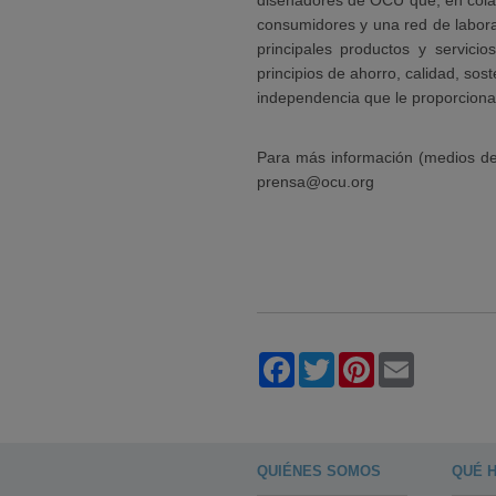
diseñadores de OCU que, en cola
consumidores y una red de labora
principales productos y servici
principios de ahorro, calidad, sos
independencia que le proporciona
Para más información (medios de
prensa@ocu.org
Facebook
Twitter
Pinterest
Email
QUIÉNES SOMOS
QUÉ 