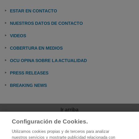
ESTAR EN CONTACTO
NUESTROS DATOS DE CONTACTO
VIDEOS
COBERTURA EN MEDIOS
OCU OPINA SOBRE LA ACTUALIDAD
PRESS RELEASES
BREAKING NEWS
Ir arriba
Configuración de Cookies.
OCU
Utilizamos cookies propias y de terceros para analizar
Quiénes somos
nuestros servicios y mostrarte publicidad relacionada con