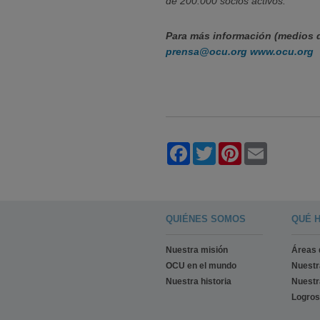
de 200.000 socios activos.
Para más información (medios d
prensa@ocu.org
www.ocu.org
Facebook
Twitter
Pinterest
Email
QUIÉNES SOMOS
QUÉ 
Nuestra misión
Áreas 
OCU en el mundo
Nuest
Nuestra historia
Nuestr
Logros