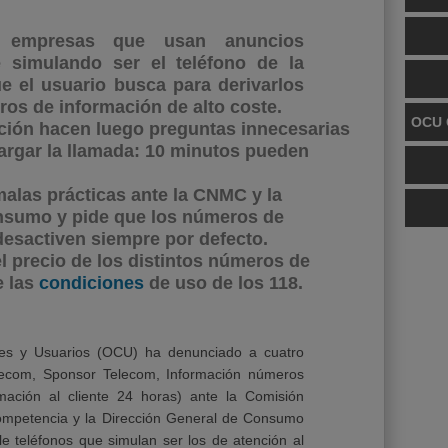
as empresas que usan anuncios
 simulando ser el teléfono de la
e el usuario busca para derivarlos
os de información de alto coste.
OCU 
ción hacen luego preguntas innecesarias
argar la llamada: 10 minutos pueden
alas prácticas ante la CNMC y la
nsumo y pide que los números de
 desactiven siempre por defecto.
l precio de los distintos números de
e las
condiciones
de uso de los 118.
es y Usuarios (OCU) ha denunciado a cuatro
elecom, Sponsor Telecom, Información números
mación al cliente 24 horas) ante la Comisión
ompetencia y la Dirección General de Consumo
le teléfonos que simulan ser los de atención al