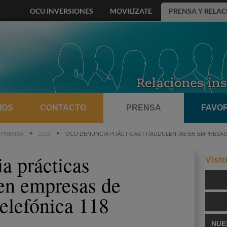
OCU INVERSIONES
MOVILÍZATE
PRENSA Y RELAC
MOS
CONTACTO
PRENSA
FAVOR
 PRENSA
2023
OCU DENUNCIA PRÁCTICAS FRAUDULENTAS EN EMPRESAS 
 prácticas
Vist
 en empresas de
elefónica 118
NUE