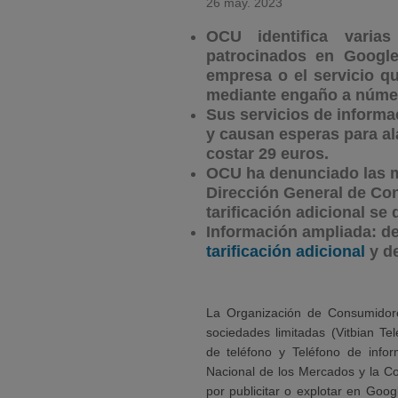
26 may. 2023
OCU identifica vari
patrocinados en Google
empresa o el servicio qu
mediante engaño a númer
Sus servicios de informa
y causan esperas para al
costar 29 euros
.
OCU ha denunciado las m
Dirección General de Co
tarificación adicional se
Información ampliada: de
tarificación adicional
y d
La Organización de Consumidor
sociedades limitadas (Vitbian T
de teléfono y Teléfono de infor
Nacional de los Mercados y la C
por publicitar o explotar en Goog