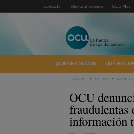
Contactar
Qué te ofrecemos
OCU Plus
QUIÉNES SOMOS
QUÉ HACE
ESTÁ AQUÍ
PRENSA
NOTAS DE
OCU denuncia
fraudulentas
información t