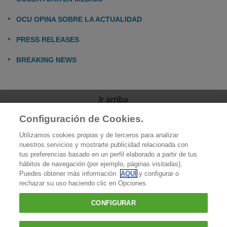
OCU OPINA SOBRE LA ACTUALIDAD
PRESS RELEASES
BREAKING NEWS
Ir arriba
Configuración de Cookies.
OCU
Utilizamos cookies propias y de terceros para analizar
Quiénes somos
nuestros servicios y mostrarte publicidad relacionada con
tus preferencias basado en un perfil elaborado a partir de tus
Qué hacemos
hábitos de navegación (por ejemplo, páginas visitadas).
Puedes obtener más información
AQUÍ
y configurar o
Contacto
rechazar su uso haciendo clic en Opciones.
Prensa
CONFIGURAR
Favoritos