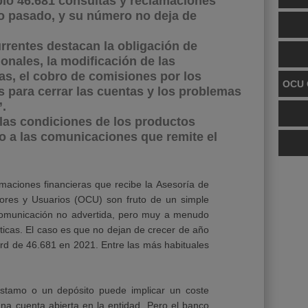
ió 46.681 consultas y reclamaciones
ño pasado, y su número no deja de
rrentes destacan la obligación de
onales, la modificación de las
as, el cobro de comisiones por los
OCU 
s para cerrar las cuentas y los problemas
”.
las condiciones de los productos
to a las comunicaciones que remite el
amaciones financieras que recibe la Asesoría de
ores y Usuarios (OCU) son fruto de un simple
comunicación no advertida, pero muy a menudo
ticas. El caso es que no dejan de crecer de año
ord de 46.681 en 2021. Entre las más habituales
stamo o un depósito puede implicar un coste
a cuenta abierta en la entidad. Pero el banco