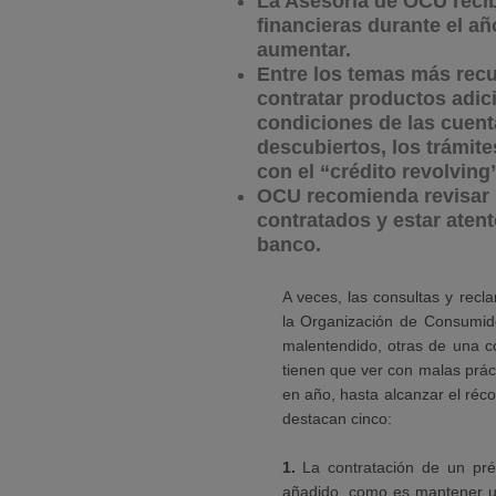
La Asesoría de OCU recib
financieras durante el a
aumentar.
Entre los temas más recu
contratar productos adici
condiciones de las cuent
descubiertos, los trámite
con el “crédito revolving
OCU recomienda revisar 
contratados y estar aten
banco.
A veces, las consultas y recl
la Organización de Consumid
malentendido, otras de una 
tienen que ver con malas prác
en año, hasta alcanzar el réc
destacan cinco:
1.
La contratación de un pré
añadido, como es mantener un