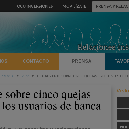
OCU INVERSIONES
MOVILÍZATE
PRENSA Y RELAC
MOS
CONTACTO
PRENSA
FAVOR
 PRENSA
2022
OCU ADVIERTE SOBRE CINCO QUEJAS FRECUENTES DE L
 sobre cinco quejas
Vist
 los usuarios de banca
NUE