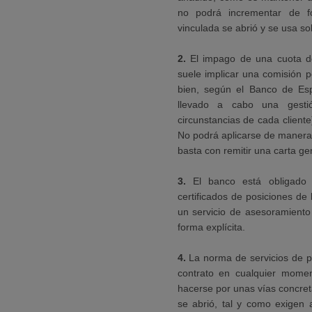
no podrá incrementar de fo
vinculada se abrió y se usa sol
2.
El impago de una cuota d
suele implicar una comisión 
bien, según el Banco de Esp
llevado a cabo una gestió
circunstancias de cada cliente
No podrá aplicarse de manera 
basta con remitir una carta g
3.
El banco está obligado a
certificados de posiciones de 
un servicio de asesoramiento s
forma explícita.
4.
La norma de servicios de p
contrato en cualquier momen
hacerse por unas vías concreta
se abrió, tal y como exigen 