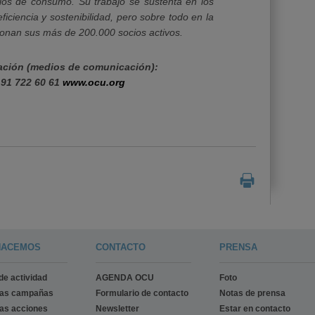
cios de consumo. Su trabajo se sustenta en los
eficiencia y sostenibilidad, pero sobre todo en la
onan sus más de 200.000 socios activos.
ación (medios de comunicación):
 91 722 60 61
www.ocu.org
HACEMOS
CONTACTO
PRENSA
de actividad
AGENDA OCU
Foto
ras campañas
Formulario de contacto
Notas de prensa
as acciones
Newsletter
Estar en contacto