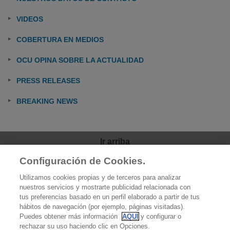
VIDEOS
COBERTURA EN MEDIOS
OCU OPINA SOBRE LA ACTUALIDAD
PRESS RELEASES
BREAKING NEWS
Ir arriba
Configuración de Cookies.
OCU
Utilizamos cookies propias y de terceros para analizar
Quiénes somos
nuestros servicios y mostrarte publicidad relacionada con
tus preferencias basado en un perfil elaborado a partir de tus
Qué hacemos
hábitos de navegación (por ejemplo, páginas visitadas).
Puedes obtener más información
AQUÍ
y configurar o
Contacto
rechazar su uso haciendo clic en Opciones.