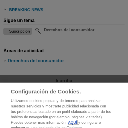
BREAKING NEWS
Sigue un tema
Derechos del consumidor
Áreas de actividad
Derechos del consumidor
Ir arriba
Configuración de Cookies.
OCU
Utilizamos cookies propias y de terceros para analizar
Quiénes somos
nuestros servicios y mostrarte publicidad relacionada con
tus preferencias basado en un perfil elaborado a partir de tus
Qué hacemos
hábitos de navegación (por ejemplo, páginas visitadas).
Puedes obtener más información
AQUÍ
y configurar o
Contacto
rechazar su uso haciendo clic en Opciones.