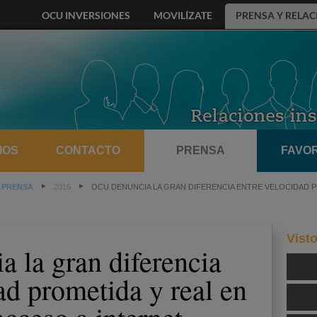
OCU INVERSIONES
MOVILÍZATE
PRENSA Y RELAC
MOS
CONTACTO
PRENSA
FAVOR
 PRENSA
2016
OCU DENUNCIA LA GRAN DIFERENCIA ENTRE VELOCIDAD P
Vist
 la gran diferencia
ad prometida y real en