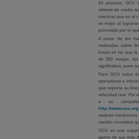
50 usuarios, OCU d
obtiene de media ta
mientras que en el c
es mejor al logrars
prometida por el ope
A pesar de los mej
realizadas sobre l
líneas en las que la
de 300 megas, las 
significativa, pues s
Para OCU estos da
operadores a informa
que soporta su líne
velocidad real. Por
a su campaña 
http://www.ocu.org/
realicen mediciones 
cambio normativo que
OCU es una organiz
apoyo de sus más d