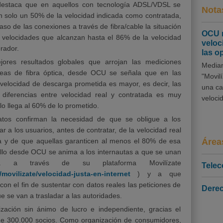
estaca que en aquellos con tecnología ADSL/VDSL se
Nota
n solo un 50% de la velocidad indicada como contratada,
aso de las conexiones a través de fibra/cable la situación
OCU r
e velocidades que alcanzan hasta el 86% de la velocidad
veloc
rador.
las o
ores resultados globales que arrojan las mediciones
Median
íneas de fibra óptica, desde OCU se señala que en las
"Movil
 velocidad de descarga prometida es mayor, es decir, las
una ca
diferencias entre velocidad real y contratada es muy
veloci
olo llega al 60% de lo prometido.
tos confirman la necesidad de que se obligue a los
r a los usuarios, antes de contratar, de la velocidad real
a y de que aquellas garanticen al menos el 80% de esa
Área
 ello desde OCU se anima a los internautas a que se unan
a través de su plataforma Movilízate
Tele
movilizate/velocidad-justa-en-internet
) y a que
con el fin de sustentar con datos reales las peticiones de
Derec
 se van a trasladar a las autoridades.
ación sin ánimo de lucro e independiente, gracias el
e 300.000 socios. Como organización de consumidores,