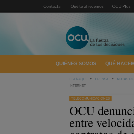
Contactar
Qué te ofrecemos
OCU Plus
QUIÉNES SOMOS
QUÉ HACE
ESTÁ AQUÍ
PRENSA
NOTAS DE
INTERNET
TELECOMUNICACIONES
OCU denuncia
entre velocid