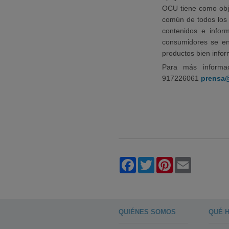
OCU tiene como objet
común de todos los 
contenidos e infor
consumidores se enf
productos bien info
Para más informa
917226061
prensa
Facebook
Twitter
Pinterest
Email
QUIÉNES SOMOS
QUÉ 