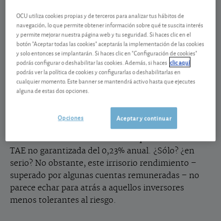
analizamos su gestión, costes y desempeño de
estos superventas, por más que las busquemos, no
OCU utiliza cookies propias y de terceros para analizar tus hábitos de
navegación, lo que permite obtener información sobre qué te suscita interés
encontremos argumentos sólidos para tal éxito.
y permite mejorar nuestra página web y tu seguridad. Si haces clic en el
Pero ahí seguirán, en la lista de los más vendidos y
botón "Aceptar todas las cookies" aceptarás la implementación de las cookies
engordando su patrimonio con nuevos adeptos que
y solo entonces se implantarán. Si haces clic en "Configuración de cookies"
podrás configurar o deshabilitar las cookies. Además, si haces
clic aquí
los hayan visto en el pódium de ventas. Un claro
podrás ver la política de cookies y configurarlas o deshabilitarlas en
ejemplo de lo que decimos es la gama “Horizonte”
cualquier momento. Este banner se mantendrá activo hasta que ejecutes
del Santander; el Santander Horizonte 2025 y
alguna de estas dos opciones.
2026, que captaron en torno a 1.000 millones de
euros el año pasado. Dado su éxito a ellos se les ha
Opciones
Aceptar y continuar
unido este año el Santander Horizonte 2027, un
fondo con vencimiento a 6 años que ofrece una
TAE no garantizada del 0,23% anual. ¿Sólo? ¿en
serio? No obstante, este irrisorio rendimiento –
superado por algunas cuentas remuneradas – no
parece echar para atrás a aquellos inversores
menos tolerantes al riesgo.