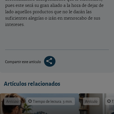
pues este será su gran aliado a la hora de dejar de
lado aquellos productos que no le darán las
suficientes alegrías o irán en menoscabo de sus
intereses.
Compartir este artículo
Artículos relacionados
Artículo
Tiempo de lectura: 3 min.
Artículo
T