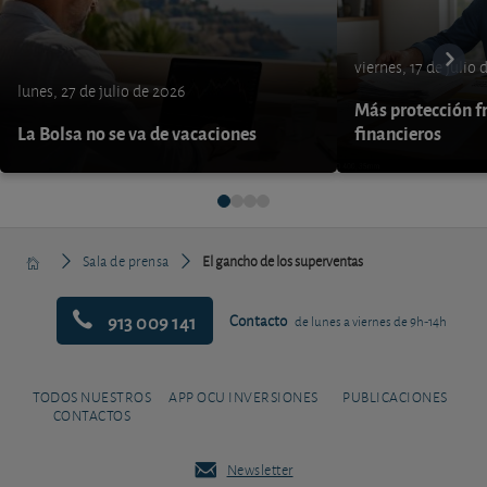
viernes, 17 de julio
lunes, 27 de julio de 2026
Más protección fr
La Bolsa no se va de vacaciones
financieros
Sala de prensa
El gancho de los superventas
913 009 141
Contacto
de lunes a viernes de 9h-14h
TODOS NUESTROS
APP OCU INVERSIONES
PUBLICACIONES
CONTACTOS
Newsletter