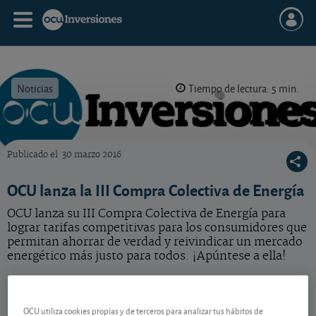
Noticias
Tiempo de lectura: 5 min.
Publicado el
30 marzo 2016
OCU Inversiones
OCU lanza la III Compra Colectiva de Energía
OCU lanza su III Compra Colectiva de Energía para
lograr tarifas competitivas para los consumidores que
permitan ahorrar de verdad y reivindicar un mercado
energético más justo para todos. ¡Apúntese a ella!
OCU lanza su III Compra Colectiva de Energía para lograr tarifas
OCU utiliza cookies propias y de terceros para analizar tus hábitos de