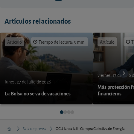
Artículos relacionados
Artículo
Tiempo de lectura: 3 min.
Artículo
T
viernes, 17 de julio
lunes, 27 de julio de 2026
Más protección fr
La Bolsa no se va de vacaciones
financieros
Sala de prensa
OCU lanza la III Compra Colectiva de Energía