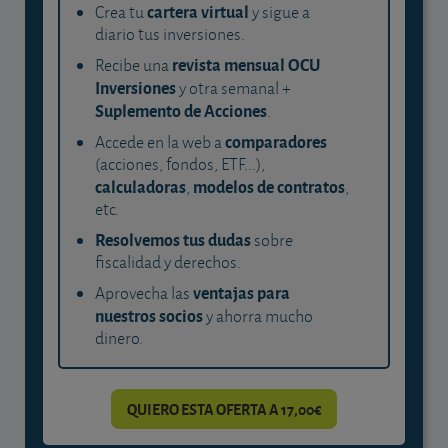
cartera virtual
Crea tu
y sigue a
diario tus inversiones.
revista mensual OCU
Recibe una
Inversiones
y otra semanal +
Suplemento de Acciones
.
comparadores
Accede en la web a
(acciones, fondos, ETF...),
calculadoras
modelos de contratos
,
,
etc.
Resolvemos tus dudas
sobre
fiscalidad y derechos.
ventajas para
Aprovecha las
nuestros socios
y ahorra mucho
dinero.
QUIERO ESTA OFERTA A 17,00€