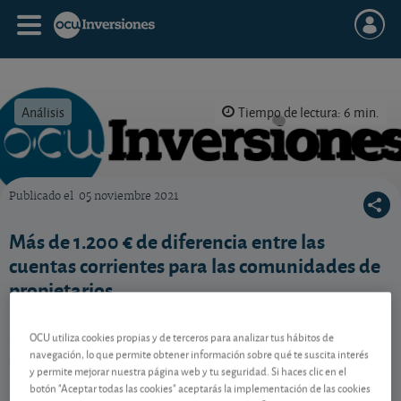
Análisis
Tiempo de lectura: 6 min.
Publicado el
05 noviembre 2021
OCU Inversiones
Más de 1.200 € de diferencia entre las
cuentas corrientes para las comunidades de
propietarios
La Organización de Consumidores y Usuarios ha analizado el coste de
OCU utiliza cookies propias y de terceros para analizar tus hábitos de
las cuentas corrientes que ofrecen las entidades bancarias para las
navegación, lo que permite obtener información sobre qué te suscita interés
comunidades de propietarios.
y permite mejorar nuestra página web y tu seguridad. Si haces clic en el
botón "Aceptar todas las cookies" aceptarás la implementación de las cookies