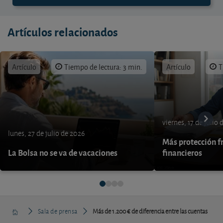
Artículos relacionados
Artículo
Tiempo de lectura: 3 min.
Artículo
T
viernes, 17 de julio
lunes, 27 de julio de 2026
Más protección fr
La Bolsa no se va de vacaciones
financieros
Sala de prensa
Más de 1.200 € de diferencia entre las cuentas