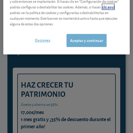
y solo entonces se implantarán. Si haces clic en "Configuración de cookies"
Contenido reservado a SOCIOS
podrás configurar o deshabilitar las cookies. Además, si haces
clic aquí
podrás ver la política de cookies y configurarlas o deshabilitarlas en
cualquier momento. Este banner se mantendrá activo hasta que ejecutes
alguna de estas dos opciones.
Gestiona tu dinero con visión
experta
Opciones
Aceptar y continuar
y consigue que cada euro trabaje
para ti
HAZ CRECER TU
PATRIMONIO
Únete y ahorra un 35%
17,00€/mes
1 mes gratis y ¡35% de descuento durante el
primer año!